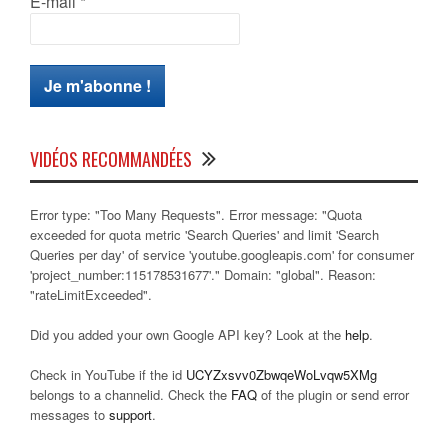
E-mail
*
VIDÉOS RECOMMANDÉES
Error type: "Too Many Requests". Error message: "Quota
exceeded for quota metric 'Search Queries' and limit 'Search
Queries per day' of service 'youtube.googleapis.com' for consumer
'project_number:115178531677'." Domain: "global". Reason:
"rateLimitExceeded".
Did you added your own Google API key? Look at the
help
.
Check in YouTube if the id
UCYZxsvv0ZbwqeWoLvqw5XMg
belongs to a channelid. Check the
FAQ
of the plugin or send error
messages to
support
.