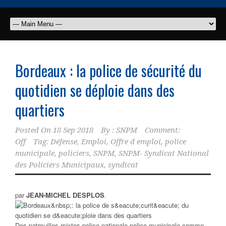
Bordeaux : la police de sécurité du
quotidien se déploie dans des
quartiers
Posted On
18 Sep 2018
By :
SNPM
Comment:
Off
Tag:
Défense
,
Emploi
,
Offre d emploi
,
police
municipale
,
policiers
,
SNPM
,
SNPM- Syndicat National
des Policiers Municipaux
,
syndicat
par
JEAN-MICHEL DESPLOS
.
Des patrouilles mixtes police nationale-police municipale comme