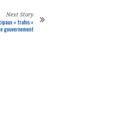
Next Story
cipaux « trahis »
le gouvernement