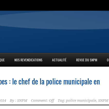
IQUE
NOS REVENDICATIONS
ACTUALITÉ
REVUE DU SNPM
O
s : le chef de la police municipale en
2014
By :
SNPM
Comment: Off
Tag:
police municipale
,
SNPM