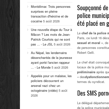
Soupçonné de 
Montélimar. Trois personnes
surprises en pleine
police munici
transaction d'héroïne et de
été placé en g
cocaïne
5 août 2026
Une nouvelle étape du Tour à
Le
chef de la police
Mâcon ? Les mots de Jean-
Paris, ce lundi 16 dé
Patrick Courtois qui ne sont
sexuel et moral »
, de
pas ... - Le JSL
5 août 2026
de personnes constitué
Robert Gelli.
Au Népal, les lendemains
désenchantés de la jeunesse
Le chef était convoqué 
ayant porté l'ancien rappeur
locaux de la police mun
... - Le Monde
5 août 2026
préliminaire
après que
Appelés pour un malaise, les
« des
dysfonctionneme
policiers découvrent un
termes du syndicat.
arsenal nazi chez un
octogénaire (vidéo)
5 août
Des SMS porn
2026
Le délégué départeme
de la police municipal