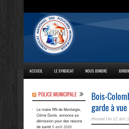
ACCUEIL
LE SYNDICAT
NOUS JOINDRE
JURID
Bois-Colombe
POLICE MUNICIPALE
garde à vue
Le maire RN de Montargis,
Côme Dunis, annonce sa
Posted On
12 Avr 
démission pour des raisons
de santé
5 août 2026