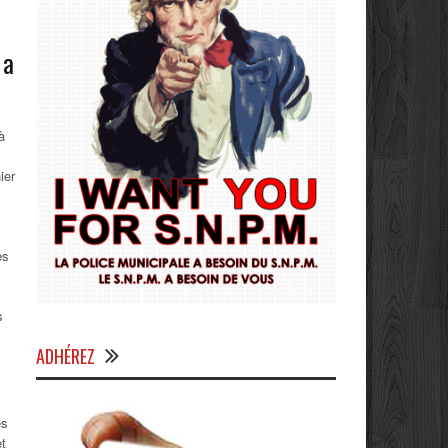
 a
à
ier
es
s
ADHÉREZ
es
et