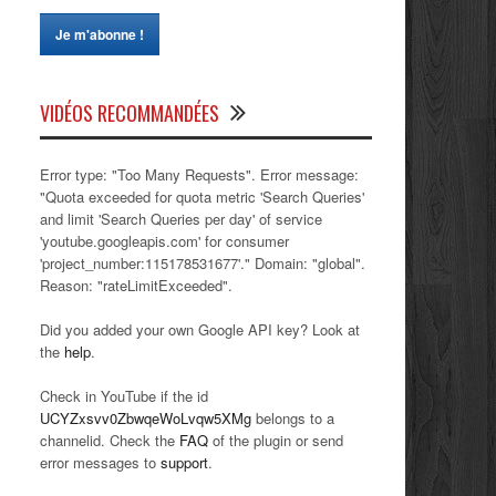
VIDÉOS RECOMMANDÉES
Error type: "Too Many Requests". Error message:
"Quota exceeded for quota metric 'Search Queries'
and limit 'Search Queries per day' of service
'youtube.googleapis.com' for consumer
'project_number:115178531677'." Domain: "global".
Reason: "rateLimitExceeded".
Did you added your own Google API key? Look at
the
help
.
Check in YouTube if the id
UCYZxsvv0ZbwqeWoLvqw5XMg
belongs to a
channelid. Check the
FAQ
of the plugin or send
error messages to
support
.