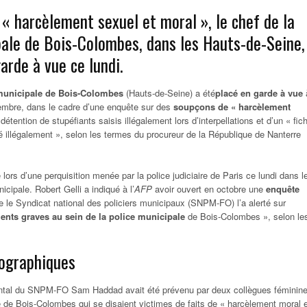
« harcèlement sexuel et moral », le chef de la
pale de Bois-Colombes, dans les Hauts-de-Seine,
arde à vue ce lundi.
 municipale de Bois-Colombes
(Hauts-de-Seine) a été
placé en garde à vue
cembre, dans le cadre d’une enquête sur des
soupçons de « harcèlement
 détention de stupéfiants saisis illégalement lors d’interpellations et d’un « fich
 illégalement », selon les termes du procureur de la République de Nanterre
lors d’une perquisition menée par la police judiciaire de Paris ce lundi dans l
icipale. Robert Gelli a indiqué à l’
AFP
avoir ouvert en octobre une
enquête
 le Syndicat national des policiers municipaux (SNPM-FO) l’a alerté sur
nts graves au sein de la police municipale
de Bois-Colombes », selon le
ographiques
ntal du SNPM-FO Sam Haddad avait été prévenu par deux collègues féminin
e de Bois-Colombes qui se disaient victimes de faits de « harcèlement moral 