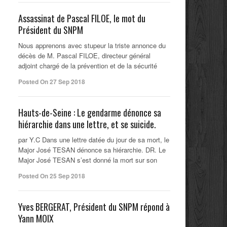
Assassinat de Pascal FILOE, le mot du
Président du SNPM
Nous apprenons avec stupeur la triste annonce du
décès de M. Pascal FILOE, directeur général
adjoint chargé de la prévention et de la sécurité
Posted On 27 Sep 2018
Hauts-de-Seine : Le gendarme dénonce sa
hiérarchie dans une lettre, et se suicide.
par Y.C Dans une lettre datée du jour de sa mort, le
Major José TESAN dénonce sa hiérarchie. DR. Le
Major José TESAN s’est donné la mort sur son
Posted On 25 Sep 2018
Yves BERGERAT, Président du SNPM répond à
Yann MOIX