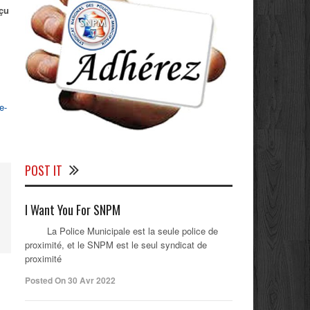
çu
e-
POST IT
I Want You For SNPM
La Police Municipale est la seule police de
proximité, et le SNPM est le seul syndicat de
proximité
Posted On 30 Avr 2022