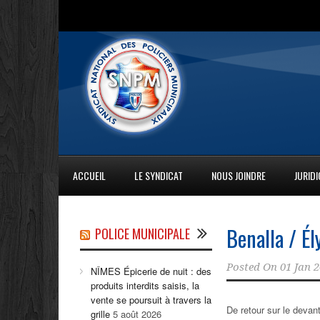
ACCUEIL
LE SYNDICAT
NOUS JOINDRE
JURID
Benalla / Él
POLICE MUNICIPALE
Posted On
01 Jan 
NÎMES Épicerie de nuit : des
produits interdits saisis, la
vente se poursuit à travers la
De retour sur le devant
grille
5 août 2026