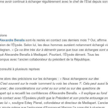
rme avoir continué à échanger régulièrement avec le chef de l’État depuis son
sions
Alexandre Benalla
sont-ils restés en contact ces derniers mois ? Oui, affirme
ssion de l’Élysée. Selon lui, les deux hommes auraient notamment échangé vi
Telegram.
« Ça va être très dur à démentir parce que tous ces échanges sont s
iqué Alexandre Benalla à Mediapart. Pourtant, l’Élysée dément. Tous les
rompus avec l’ancien collaborateur du président de la République.
onsulté à plusieurs reprises
ne alors des précisions sur les échanges :
« Nous échangeons sur des
C’est souvent sur le mode ‘comment tu vois les choses ?’. Cela peut aussi b
aunes’, des considérations sur untel ou sur untel ou sur des questions de
art qui a recueilli les confidences d’Alexandre Benalla.
« Il explique au fond
 le contact avec l’Élyséeou plutôt que le Président et son proche entourage on
ec lui »
, souligne Edwy Plenel, cofondateur et directeur de Mediapart. L’ancie
ns ajoute même que l’entourage d’Emmanuel Macron l’a consulté à plusieurs