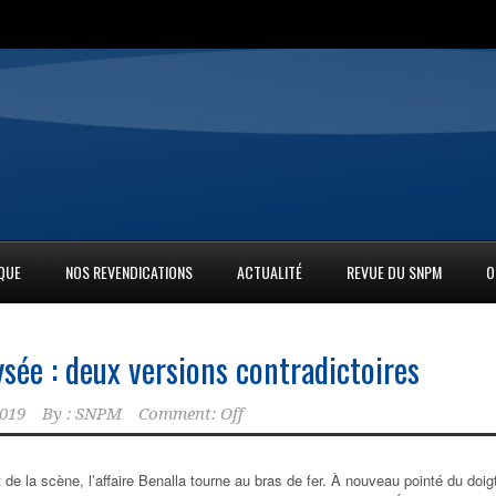
IQUE
NOS REVENDICATIONS
ACTUALITÉ
REVUE DU SNPM
O
ysée : deux versions contradictoires
2019
By :
SNPM
Comment: Off
 de la scène, l’affaire Benalla tourne au bras de fer. À nouveau pointé du doig