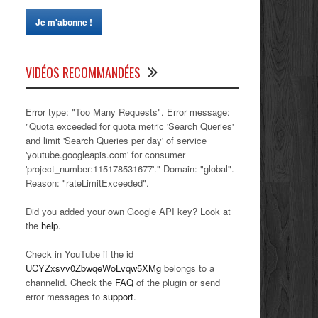
VIDÉOS RECOMMANDÉES
Error type: "Too Many Requests". Error message:
"Quota exceeded for quota metric 'Search Queries'
and limit 'Search Queries per day' of service
'youtube.googleapis.com' for consumer
'project_number:115178531677'." Domain: "global".
Reason: "rateLimitExceeded".
Did you added your own Google API key? Look at
the
help
.
Check in YouTube if the id
UCYZxsvv0ZbwqeWoLvqw5XMg
belongs to a
channelid. Check the
FAQ
of the plugin or send
error messages to
support
.