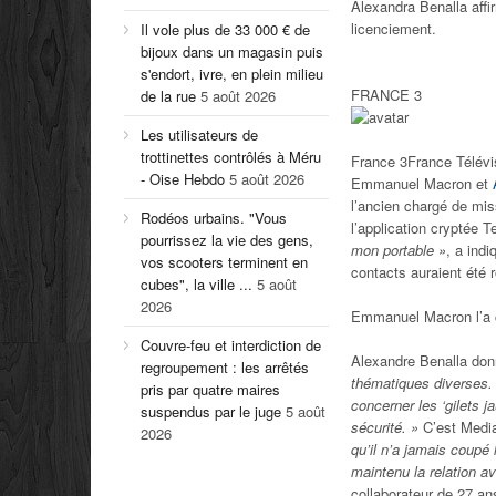
Alexandra Benalla affi
licenciement.
Il vole plus de 33 000 € de
bijoux dans un magasin puis
s'endort, ivre, en plein milieu
FRANCE 3
de la rue
5 août 2026
Les utilisateurs de
trottinettes contrôlés à Méru
France 3
France Télévi
- Oise Hebdo
5 août 2026
Emmanuel Macron et
l’ancien chargé de mi
Rodéos urbains. "Vous
l’application cryptée 
pourrissez la vie des gens,
mon portable »
, a ind
vos scooters terminent en
contacts auraient été 
cubes", la ville ...
5 août
2026
Emmanuel Macron l’a c
Couvre-feu et interdiction de
Alexandre Benalla don
regroupement : les arrêtés
thématiques diverses. 
pris par quatre maires
concerner les ‘gilets j
suspendus par le juge
5 août
sécurité. »
C’est Mediap
2026
qu’il n’a jamais coupé
maintenu la relation av
collaborateur de 27 a