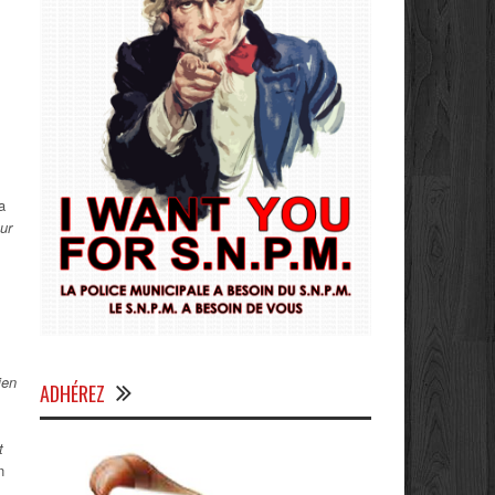
a
ur
ien
ADHÉREZ
t
n