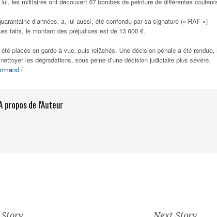
 lui, les militaires ont découvert 67 bombes de peinture de différentes couleur
 quarantaine d’années, a, lui aussi, été confondu par sa signature (« RAF »)
es faits, le montant des préjudices est de 13 000 €.
 été placés en garde à vue, puis relâchés. Une décision pénale a été rendue, 
ttoyer les dégradations, sous peine d’une décision judiciaire plus sévère.
Normand
/
A propos de l'Auteur
 Story
Next Story