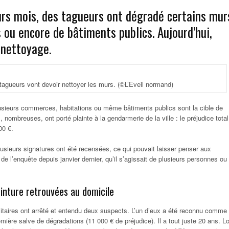
urs mois, des tagueurs ont dégradé certains mur
ou encore de bâtiments publics. Aujourd’hui,
 nettoyage.
tagueurs vont devoir nettoyer les murs.
(©L’Eveil normand)
usieurs commerces, habitations ou même bâtiments publics sont la cible de
 nombreuses, ont porté plainte à la gendarmerie de la ville : le préjudice total
00 €.
plusieurs signatures ont été recensées, ce qui pouvait laisser penser aux
e l’enquête depuis janvier dernier, qu’il s’agissait de plusieurs personnes ou
nture retrouvées au domicile
militaires ont arrêté et entendu deux suspects. L’un d’eux a été reconnu comme
emière salve de dégradations (11 000 € de préjudice). Il a tout juste 20 ans. L