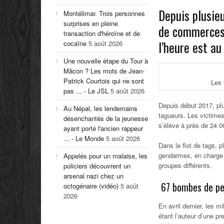
Depuis plusie
Montélimar. Trois personnes
surprises en pleine
de commerces 
transaction d'héroïne et de
l’heure est au
cocaïne
5 août 2026
Une nouvelle étape du Tour à
Mâcon ? Les mots de Jean-
Patrick Courtois qui ne sont
Les 
pas ... - Le JSL
5 août 2026
Depuis début 2017, pl
Au Népal, les lendemains
tagueurs. Les victimes,
désenchantés de la jeunesse
s’élève à près de 24 0
ayant porté l'ancien rappeur
... - Le Monde
5 août 2026
Dans le flot de tags, 
gendarmes, en charge d
Appelés pour un malaise, les
groupes différents.
policiers découvrent un
arsenal nazi chez un
67 bombes de pei
octogénaire (vidéo)
5 août
2026
En avril dernier, les 
étant l’auteur d’une pr