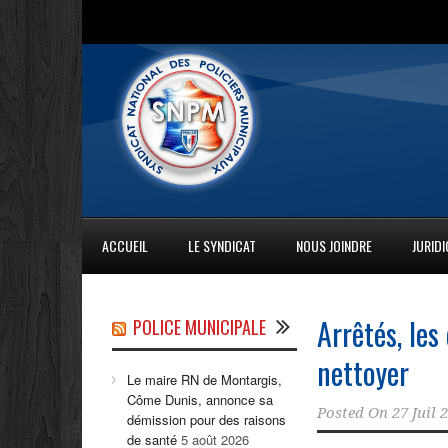
ACCUEIL
LE SYNDICAT
NOUS JOINDRE
JURID
Arrêtés, le
POLICE MUNICIPALE
nettoyer
Le maire RN de Montargis,
Côme Dunis, annonce sa
Posted On
27 Juil 
démission pour des raisons
de santé
5 août 2026