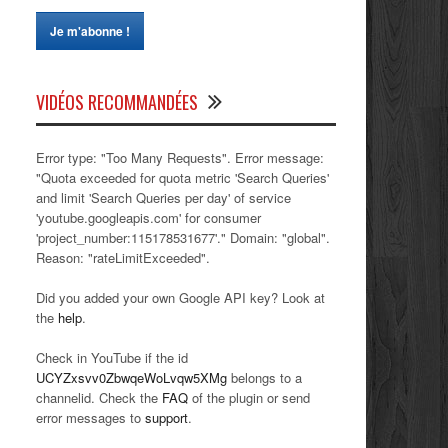
VIDÉOS RECOMMANDÉES
Error type: "Too Many Requests". Error message:
"Quota exceeded for quota metric 'Search Queries'
and limit 'Search Queries per day' of service
'youtube.googleapis.com' for consumer
'project_number:115178531677'." Domain: "global".
Reason: "rateLimitExceeded".
Did you added your own Google API key? Look at
the
help
.
Check in YouTube if the id
UCYZxsvv0ZbwqeWoLvqw5XMg
belongs to a
channelid. Check the
FAQ
of the plugin or send
error messages to
support
.