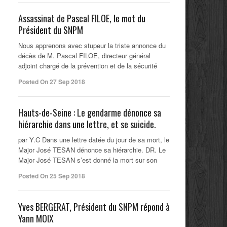
Assassinat de Pascal FILOE, le mot du
Président du SNPM
Nous apprenons avec stupeur la triste annonce du
décès de M. Pascal FILOE, directeur général
adjoint chargé de la prévention et de la sécurité
Posted On 27 Sep 2018
Hauts-de-Seine : Le gendarme dénonce sa
hiérarchie dans une lettre, et se suicide.
par Y.C Dans une lettre datée du jour de sa mort, le
Major José TESAN dénonce sa hiérarchie. DR. Le
Major José TESAN s’est donné la mort sur son
Posted On 25 Sep 2018
Yves BERGERAT, Président du SNPM répond à
Yann MOIX