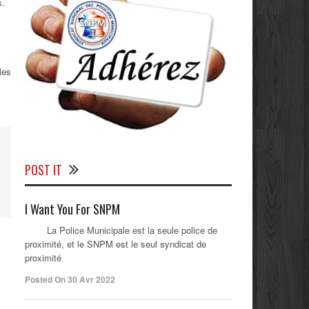
s.
les
POST IT
I Want You For SNPM
La Police Municipale est la seule police de
proximité, et le SNPM est le seul syndicat de
proximité
Posted On 30 Avr 2022