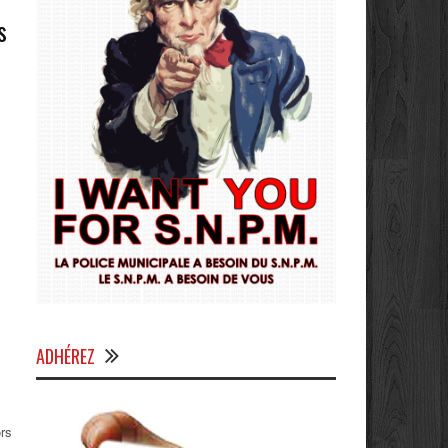
s
ADHÉREZ
ors