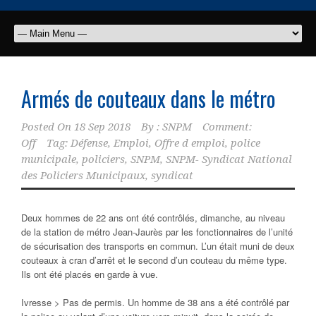
Armés de couteaux dans le métro
Posted On
18 Sep 2018
By :
SNPM
Comment:
Off
Tag:
Défense
,
Emploi
,
Offre d emploi
,
police
municipale
,
policiers
,
SNPM
,
SNPM- Syndicat National
des Policiers Municipaux
,
syndicat
Deux hommes de 22 ans ont été contrôlés, dimanche, au niveau
de la station de métro Jean-Jaurès par les fonctionnaires de l’unité
de sécurisation des transports en commun. L’un était muni de deux
couteaux à cran d’arrêt et le second d’un couteau du même type.
Ils ont été placés en garde à vue.
Ivresse > Pas de permis. Un homme de 38 ans a été contrôlé par