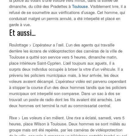
la police au volant d’une voiture vers minuit, dans la soirée de
dimanche, du côté des Pradettes à
Toulouse
. Visiblement ivre, il a
refusé de se soumettre aux vérifications d’usage. Cet homme, qui
conduisait malgré un permis annulé, a été interpellé et placé en
garde à vue.
Et aussi…
Roulottage > L’opérateur a l’œil. L’un des agents qui travaille
derrière les écrans de vidéoprotection des caméras de la ville de
Toulouse a quitté son service vers 5 heures, dimanche matin,
place intérieure Saint-Cyprien. L’œil toujours aux aguets, il a
surpris deux individus occupés à briser la vitre d’un véhicule. Il a
prévenu les policiers municipaux mais, à leur arrivée, les deux
voleurs avaient décampé. L’opérateur vidéo est parvenu cependant
à stopper la course d’un des deux hommes tandis que les policiers
municipaux ont interpellé son comparse. Dans un sac à dos se
trouvait un poste de radio dont les fils avaient été arrachés. Les
deux hommes ont terminé la nuit au commissariat central.
Rixe > Les voleurs s’en mêlent. Une rixe a éclaté, samedi, vers 5
heures, place Wilson à Toulouse. Deux hommes se sont mêlés au
groupe mais ont été repérés, par les caméras de vidéoprotection
de la ville, occupés à ramasser un téléphone portable tombé au sol