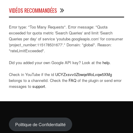
VIDÉOS RECOMMANDÉES
Error type: "Too Many Requests". Error message: "Quota
exceeded for quota metric 'Search Queries' and limit 'Search
Queries per day' of service 'youtube.googleapis.com' for consumer
'project_number:115178531677'." Domain: "global". Reason:
"rateLimitExceeded".
Did you added your own Google API key? Look at the
help
.
Check in YouTube if the id
UCYZxsvv0ZbwqeWoLvqw5XMg
belongs to a channelid. Check the
FAQ
of the plugin or send error
messages to
support
.
Politique de Confidentialité