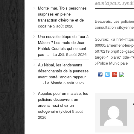
Municipaux
,
syndi
Montélimar. Trois personnes
surprises en pleine
transaction d'héroïne et de
Beauvais. Les policier
cocaïne
5 août 2026
consultation citoyen
Une nouvelle étape du Tour à
Source:: <a href=https
Mâcon ? Les mots de Jean-
60000/armement-les-po
Patrick Courtois qui ne sont
5070219.php&ct=ga
pas ... - Le JSL
5 août 2026
target="_blank" title=
>Police Municipale
Au Népal, les lendemains
désenchantés de la jeunesse
ayant porté l'ancien rappeur
... - Le Monde
5 août 2026
Appelés pour un malaise, les
policiers découvrent un
arsenal nazi chez un
octogénaire (vidéo)
5 août
2026