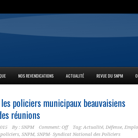
IQUE
NOS REVENDICATIONS
ACTUALITÉ
REVUE DU SNPM
O
les policiers municipaux beauvaisiens
des réunions
2015
By :
SNPM
Comment: Off
Tag:
Actualité
,
Défense
,
Emplo
,
policiers
,
SNPM
,
SNPM- Syndicat National des Policiers