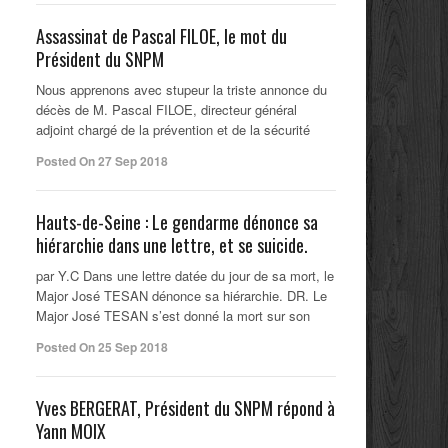
Assassinat de Pascal FILOE, le mot du
Président du SNPM
Nous apprenons avec stupeur la triste annonce du
décès de M. Pascal FILOE, directeur général
adjoint chargé de la prévention et de la sécurité
Posted On 27 Sep 2018
Hauts-de-Seine : Le gendarme dénonce sa
hiérarchie dans une lettre, et se suicide.
par Y.C Dans une lettre datée du jour de sa mort, le
Major José TESAN dénonce sa hiérarchie. DR. Le
Major José TESAN s’est donné la mort sur son
Posted On 25 Sep 2018
Yves BERGERAT, Président du SNPM répond à
Yann MOIX