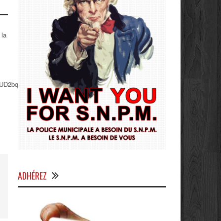
 la
UD2bqD661LxP9hqY6cljHN4Q
ADHÉREZ