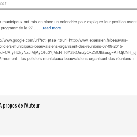
cat
s municipaux ont mis en place un calendrier pour expliquer leur position avant
ne programmée le 27 …
…read more
://www.google.com/url?rct=j&sa=t&url=http://www.leparisien.fr/beauvais-
liciers-municipaux-beauvaisiens-organisent-des-reunions-07-09-2015-
&cd=CAIyHDkyNzJlMjAyOTc0YjMxNTI6Y29tOmZyOkZSOlI&usg=AFQjCNH_uj
"Armement : les
policiers municipaux
beauvaisiens organisent des réunions »
A propos de l'Auteur