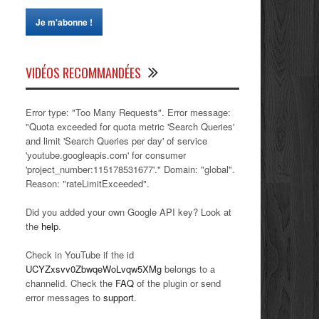
VIDÉOS RECOMMANDÉES
Error type: "Too Many Requests". Error message:
"Quota exceeded for quota metric 'Search Queries'
and limit 'Search Queries per day' of service
'youtube.googleapis.com' for consumer
'project_number:115178531677'." Domain: "global".
Reason: "rateLimitExceeded".
Did you added your own Google API key? Look at
the
help
.
Check in YouTube if the id
UCYZxsvv0ZbwqeWoLvqw5XMg
belongs to a
channelid. Check the
FAQ
of the plugin or send
error messages to
support
.