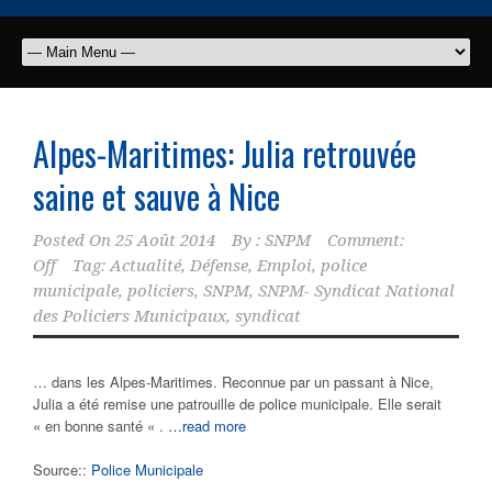
Alpes-Maritimes: Julia retrouvée
saine et sauve à Nice
Posted On
25 Août 2014
By :
SNPM
Comment:
Off
Tag:
Actualité
,
Défense
,
Emploi
,
police
municipale
,
policiers
,
SNPM
,
SNPM- Syndicat National
des Policiers Municipaux
,
syndicat
… dans les Alpes-Maritimes. Reconnue par un passant à Nice,
Julia a été remise une patrouille de police municipale. Elle serait
« en bonne santé « .
…read more
Source::
Police Municipale