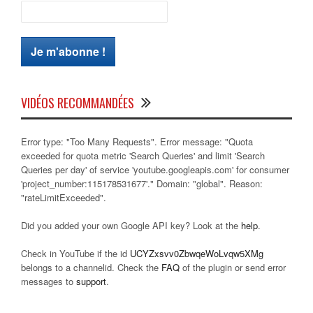
VIDÉOS RECOMMANDÉES
Error type: "Too Many Requests". Error message: "Quota
exceeded for quota metric 'Search Queries' and limit 'Search
Queries per day' of service 'youtube.googleapis.com' for consumer
'project_number:115178531677'." Domain: "global". Reason:
"rateLimitExceeded".
Did you added your own Google API key? Look at the
help
.
Check in YouTube if the id
UCYZxsvv0ZbwqeWoLvqw5XMg
belongs to a channelid. Check the
FAQ
of the plugin or send error
messages to
support
.