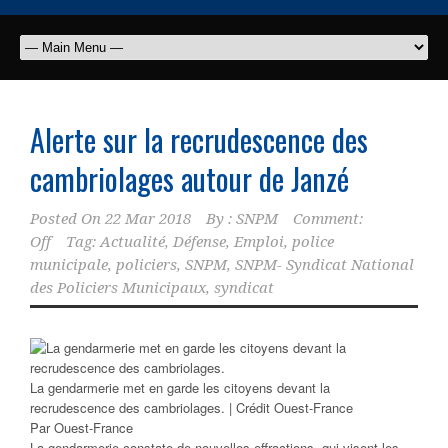
Alerte sur la recrudescence des
cambriolages autour de Janzé
Posted On
22 Mar 2018
By :
SNPM
Comment:
Off
Tag:
Actualité
,
Défense
,
Emploi
,
police
municipale
,
policiers
,
SNPM
,
SNPM- Syndicat National
des Policiers Municipaux
,
syndicat
La gendarmerie met en garde les citoyens devant la
recrudescence des cambriolages. | Crédit Ouest-France
Par
Ouest-France
La gendarmerie constate de nouvelles effractions, qui visent les