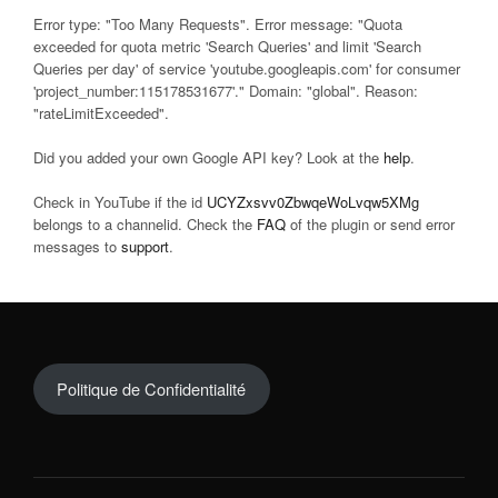
Error type: "Too Many Requests". Error message: "Quota
exceeded for quota metric 'Search Queries' and limit 'Search
Queries per day' of service 'youtube.googleapis.com' for consumer
'project_number:115178531677'." Domain: "global". Reason:
"rateLimitExceeded".
Did you added your own Google API key? Look at the
help
.
Check in YouTube if the id
UCYZxsvv0ZbwqeWoLvqw5XMg
belongs to a channelid. Check the
FAQ
of the plugin or send error
messages to
support
.
Politique de Confidentialité