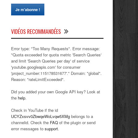
VIDÉOS RECOMMANDÉES
Error type: "Too Many Requests". Error message:
"Quota exceeded for quota metric 'Search Queries'
and limit 'Search Queries per day' of service
'youtube.googleapis.com' for consumer
'project_number:115178531677'." Domain: "global".
Reason: "rateLimitExceeded".
Did you added your own Google API key? Look at
the
help
.
Check in YouTube if the id
UCYZxsvv0ZbwqeWoLvqw5XMg
belongs to a
channelid. Check the
FAQ
of the plugin or send
error messages to
support
.