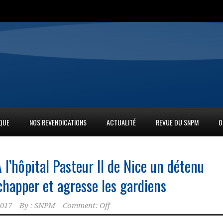
IQUE
NOS REVENDICATIONS
ACTUALITÉ
REVUE DU SNPM
O
 l’hôpital Pasteur II de Nice un détenu
chapper et agresse les gardiens
2017
By :
SNPM
Comment: Off