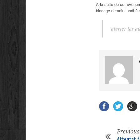
A la suite de cet événem
blocage demain lundi 2 o
alerter les a
Previous
Attentat à 