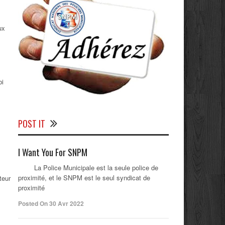
ux
bi
POST IT
I Want You For SNPM
La Police Municipale est la seule police de
proximité, et le SNPM est le seul syndicat de
teur
proximité
Posted On 30 Avr 2022