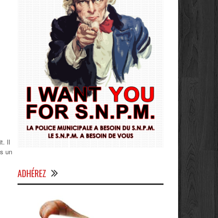
. Il
ns un
ADHÉREZ