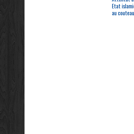
Etat islam
au coutea