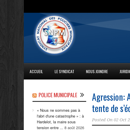
ACCUEIL
LE SYNDICAT
NOUS JOINDRE
JURID
Agression: A
POLICE MUNICIPALE
tente de s’é
« Nous ne sommes pas à
l'abri d'une catastrophe » : à
Posted On
02 Oct 
Hardelot, la maire sous
tension entre ...
8 août 2026