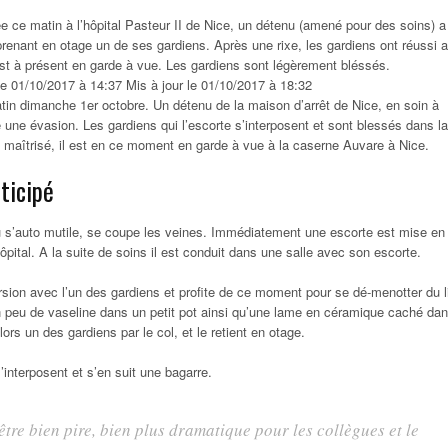
ée ce matin à l’hôpital Pasteur II de Nice, un détenu (amené pour des soins) a
renant en otage un de ses gardiens. Après une rixe, les gardiens ont réussi a
est à présent en garde à vue. Les gardiens sont légèrement bléssés.
le 01/10/2017 à 14:37 Mis à jour le 01/10/2017 à 18:32
tin dimanche 1er octobre. Un détenu de la maison d’arrêt de Nice, en soin à
te une évasion. Les gardiens qui l’escorte s’interposent et sont blessés dans la
é maîtrisé, il est en ce moment en garde à vue à la caserne Auvare à Nice.
ticipé
u s’auto mutile, se coupe les veines. Immédiatement une escorte est mise en
ôpital. A la suite de soins il est conduit dans une salle avec son escorte.
sion avec l’un des gardiens et profite de ce moment pour se dé-menotter du lit
un peu de vaseline dans un petit pot ainsi qu’une lame en céramique caché da
alors un des gardiens par le col, et le retient en otage.
’interposent et s’en suit une bagarre.
être bien pire, bien plus dramatique pour les collègues et le