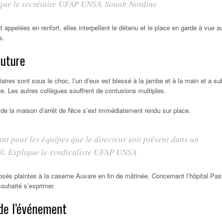
ique le secrétaire UFAP UNSA Souab Nordine
t appelées en renfort, elles interpellent le détenu et le place en garde à vue a
s.
suture
iaires sont sous le choc, l’un d’eux est blessé à la jambe et à la main et a su
e. Les autres collègues souffrent de contusions multiples.
 de la maison d’arrêt de Nice s’est immédiatement rendu sur place.
nt pour les équipes que le directeur soit présent dans un
l. Explique le syndicaliste UFAP UNSA
osés plaintes à la caserne Auvare en fin de mâtinée. Concernant l’hôpital Pas
souhaité s’exprimer.
de l’événement