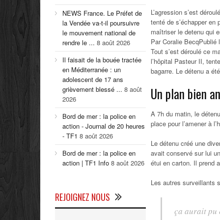
L’agression s’est déroul
NEWS France. Le Préfet de
tenté de s’échapper en p
la Vendée va-t-il poursuivre
maîtriser le detenu qui 
le mouvement national de
Par Coralie Becq
Publié 
rendre le ...
8 août 2026
Tout s’est déroulé ce ma
Il faisait de la bouée tractée
l’hôpital Pasteur II, ten
en Méditerranée : un
bagarre. Le détenu a ét
adolescent de 17 ans
grièvement blessé ...
8 août
Un plan bien an
2026
A 7h du matin, le déten
Bord de mer : la police en
place pour l’amener à l’h
action - Journal de 20 heures
- TF1
8 août 2026
Le détenu créé une diver
Bord de mer : la police en
avait conservé sur lui 
action | TF1 Info
8 août 2026
étui en carton. Il prend 
Les autres surveillants s
REJOIGNEZ NOUS
ça aurait pu 