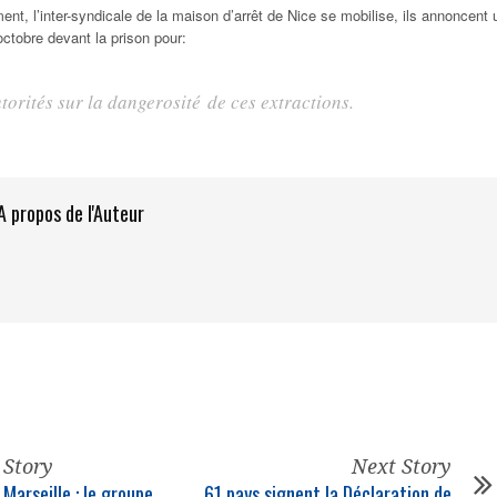
ent, l’inter-syndicale de la maison d’arrêt de Nice se mobilise, ils annoncent 
ctobre devant la prison pour:
utorités sur la dangerosité de ces extractions.
A propos de l'Auteur
 Story
Next Story
Marseille : le groupe
61 pays signent la Déclaration de