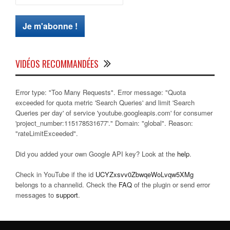
VIDÉOS RECOMMANDÉES
Error type: "Too Many Requests". Error message: "Quota
exceeded for quota metric 'Search Queries' and limit 'Search
Queries per day' of service 'youtube.googleapis.com' for consumer
'project_number:115178531677'." Domain: "global". Reason:
"rateLimitExceeded".
Did you added your own Google API key? Look at the
help
.
Check in YouTube if the id
UCYZxsvv0ZbwqeWoLvqw5XMg
belongs to a channelid. Check the
FAQ
of the plugin or send error
messages to
support
.