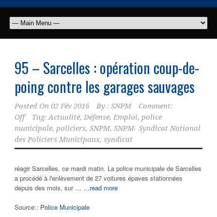
95 – Sarcelles : opération coup-de-
poing contre les garages sauvages
Posted On
02 Fév 2016
By :
SNPM
Comment:
Off
Tag:
Actualité
,
Défense
,
Emploi
,
police
municipale
,
policiers
,
SNPM
,
SNPM- Syndicat National
des Policiers Municipaux
,
syndicat
réagir Sarcelles, ce mardi matin. La police municipale de Sarcelles
a procédé à l'enlèvement de 27 voitures épaves stationnées
depuis des mois, sur …
…read more
Source::
Police Municipale