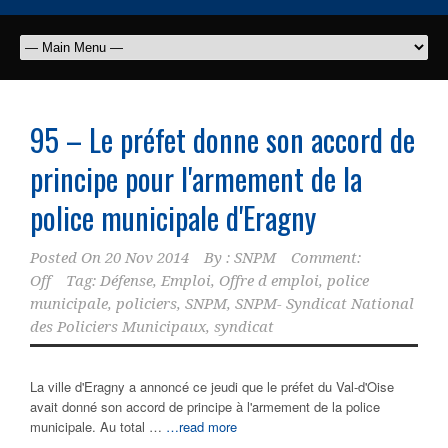
95 – Le préfet donne son accord de
principe pour l'armement de la
police municipale
d'Eragny
Posted On
20 Nov 2014
By :
SNPM
Comment:
Off
Tag:
Défense
,
Emploi
,
Offre d emploi
,
police
municipale
,
policiers
,
SNPM
,
SNPM- Syndicat National
des Policiers Municipaux
,
syndicat
La ville d'Eragny a annoncé ce jeudi que le préfet du Val-d'Oise
avait donné son accord de principe à l'armement de la police
municipale. Au total …
…read more