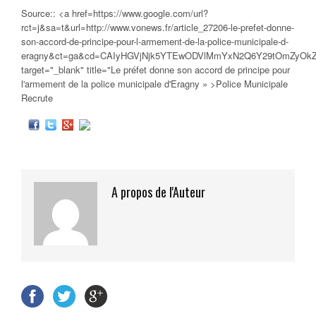
Source:: <a href=https://www.google.com/url?
rct=j&sa=t&url=http://www.vonews.fr/article_27206-le-prefet-donne-
son-accord-de-principe-pour-l-armement-de-la-police-municipale-d-
eragny&ct=ga&cd=CAIyHGVjNjk5YTEwODVlMmYxN2Q6Y29tOmZyOk
target="_blank" title="Le préfet donne son accord de principe pour
l'armement de la
police municipale
d'Eragny » >Police Municipale
Recrute
A propos de l'Auteur