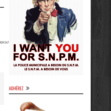
MKIkFGxAXhVt7Kjlgs7wQ1ehg
ADHÉREZ