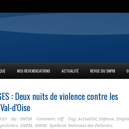
IQUE
NOS REVENDICATIONS
ACTUALITÉ
REVUE DU SNPM
O
ES : Deux nuits de violence contre les
Val-d'Oise
2015
By :
SNPM
Comment: Off
Tag:
Actualité
,
Défense
,
Emplo
,
policiers
,
SNPM
,
SNPM- Syndicat National des Policiers