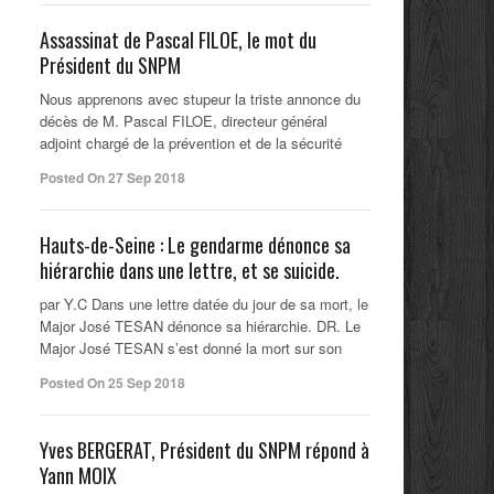
Assassinat de Pascal FILOE, le mot du
Président du SNPM
Nous apprenons avec stupeur la triste annonce du
décès de M. Pascal FILOE, directeur général
adjoint chargé de la prévention et de la sécurité
Posted On 27 Sep 2018
Hauts-de-Seine : Le gendarme dénonce sa
hiérarchie dans une lettre, et se suicide.
par Y.C Dans une lettre datée du jour de sa mort, le
Major José TESAN dénonce sa hiérarchie. DR. Le
Major José TESAN s’est donné la mort sur son
Posted On 25 Sep 2018
Yves BERGERAT, Président du SNPM répond à
Yann MOIX