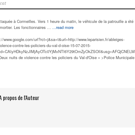
cat
taquée à Cormeilles. Vers 1 heure du matin, le véhicule de la patrouille a été
 mortier. Les fonctionnaires …
…read more
://www.google.com/url?rct=j&sa=t&url=http://www.leparisien.fr/ableiges-
olence-contre-les-policiers-du-val-d-oise-15-07-2015-
&cd=CAIyHDkyNzJlMjAyOTc0YjMxNTI6Y29tOmZyOkZSOlI&usg=AFQjCNELM
"Deux nuits de violence contre les
policiers
du Val-d'Oise » >Police Municipale
A propos de l'Auteur