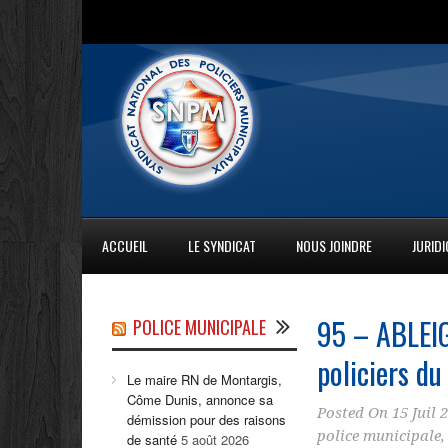
ACCUEIL
LE SYNDICAT
NOUS JOINDRE
JURID
95 – ABLEIG
POLICE MUNICIPALE
policiers
du 
Le maire RN de Montargis,
Côme Dunis, annonce sa
Posted On
15 Juil 
démission pour des raisons
police municipale
de santé
5 août 2026