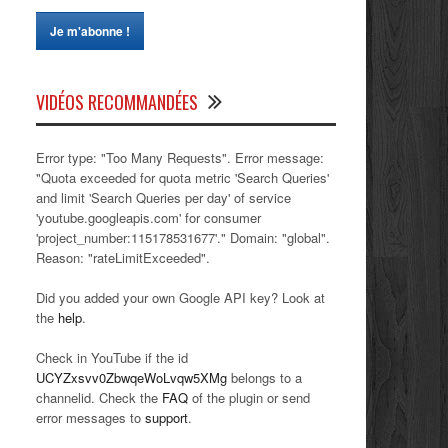
VIDÉOS RECOMMANDÉES
Error type: "Too Many Requests". Error message:
"Quota exceeded for quota metric 'Search Queries'
and limit 'Search Queries per day' of service
'youtube.googleapis.com' for consumer
'project_number:115178531677'." Domain: "global".
Reason: "rateLimitExceeded".
Did you added your own Google API key? Look at
the
help
.
Check in YouTube if the id
UCYZxsvv0ZbwqeWoLvqw5XMg
belongs to a
channelid. Check the
FAQ
of the plugin or send
error messages to
support
.