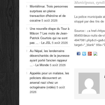
Municipaux
,
syndi
Montélimar. Trois personnes
surprises en pleine
transaction d'héroïne et de
La police municipale at
cocaïne
5 août 2026
stoppé par des tirs de
Une nouvelle étape du Tour à
Source:: <a href=https
Mâcon ? Les mots de Jean-
95450/deux-nuits-de-vi
Patrick Courtois qui ne sont
4947081.php&ct=ga
pas ... - Le JSL
5 août 2026
target="_blank" title=
Au Népal, les lendemains
désenchantés de la jeunesse
ayant porté l'ancien rappeur
... - Le Monde
5 août 2026
Appelés pour un malaise, les
policiers découvrent un
arsenal nazi chez un
octogénaire (vidéo)
5 août
2026