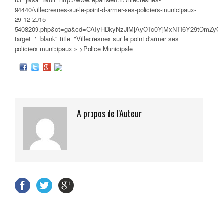
94440/villecresnes-sur-le-point-d-armer-ses-policiers-municipaux-
29-12-2015-
5408209.php&ct=ga&cd=CAIyHDkyNzJlMjAyOTc0YjMxNTI6Y29tOmZ
target="_blank" title="Villecresnes sur le point d'armer ses
policiers municipaux
» >Police Municipale
A propos de l'Auteur