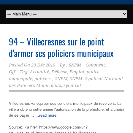
94 – Villecresnes sur le point
d'armer ses
policiers municipaux
Posted On
29 Déc 2015
By :
SNPM
Comment:
Off
Tag:
Actualité
,
Défense
,
Emploi
,
police
municipale
,
policiers
,
SNPM
,
SNPM- Syndicat National
des Policiers Municipaux
,
syndicat
Villecresnes va équiper ses policiers municipaux de revolvers. La
ville a obtenu cette année l'autorisation de la préfecture, et a choisi
de se payer …
…read more
Source:: <a href=https://www.google.com/url?
rct=j&sa=t&url=http://www.leparisien.fr/villecresnes-