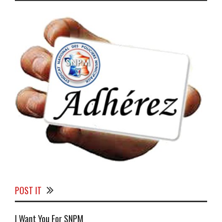
POST IT
I Want You For SNPM