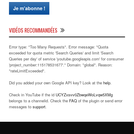
VIDÉOS RECOMMANDÉES
Error type: "Too Many Requests". Error message: "Quota
exceeded for quota metric 'Search Queries' and limit 'Search
Queries per day' of service 'youtube.googleapis.com' for consumer
'project_number:115178531677'." Domain: "global". Reason:
"rateLimitExceeded".
Did you added your own Google API key? Look at the
help
.
Check in YouTube if the id
UCYZxsvv0ZbwqeWoLvqw5XMg
belongs to a channelid. Check the
FAQ
of the plugin or send error
messages to
support
.