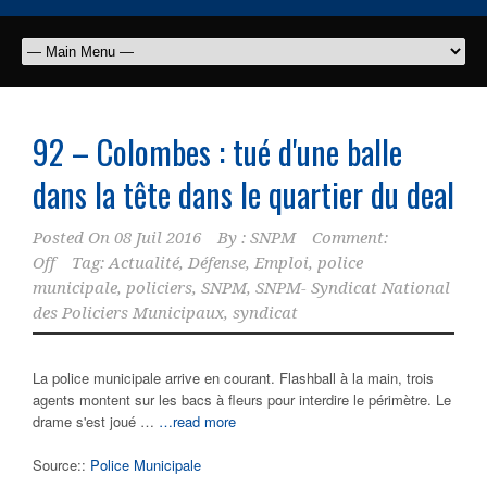
92 – Colombes : tué d'une balle
dans la tête dans le quartier du deal
Posted On
08 Juil 2016
By :
SNPM
Comment:
Off
Tag:
Actualité
,
Défense
,
Emploi
,
police
municipale
,
policiers
,
SNPM
,
SNPM- Syndicat National
des Policiers Municipaux
,
syndicat
La police municipale arrive en courant. Flashball à la main, trois
agents montent sur les bacs à fleurs pour interdire le périmètre. Le
drame s'est joué …
…read more
Source::
Police Municipale