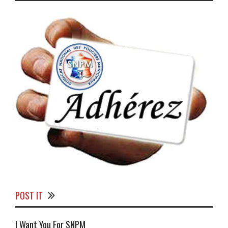
POST IT
I Want You For SNPM