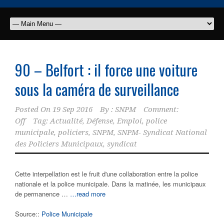
90 – Belfort : il force une voiture
sous la caméra de surveillance
Posted On
19 Sep 2016
By :
SNPM
Comment:
Off
Tag:
Actualité
,
Défense
,
Emploi
,
police
municipale
,
policiers
,
SNPM
,
SNPM- Syndicat National
des Policiers Municipaux
,
syndicat
Cette interpellation est le fruit d'une collaboration entre la police
nationale et la police municipale. Dans la matinée, les municipaux
de permanence …
…read more
Source::
Police Municipale