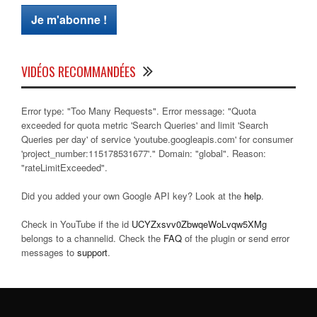
VIDÉOS RECOMMANDÉES
Error type: "Too Many Requests". Error message: "Quota
exceeded for quota metric 'Search Queries' and limit 'Search
Queries per day' of service 'youtube.googleapis.com' for consumer
'project_number:115178531677'." Domain: "global". Reason:
"rateLimitExceeded".
Did you added your own Google API key? Look at the
help
.
Check in YouTube if the id
UCYZxsvv0ZbwqeWoLvqw5XMg
belongs to a channelid. Check the
FAQ
of the plugin or send error
messages to
support
.