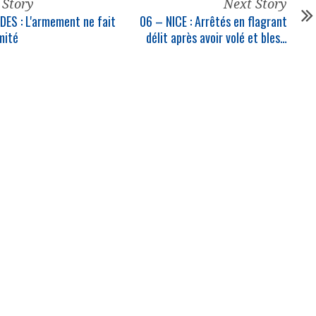
 Story
Next Story
ES : L'armement ne fait
06 – NICE : Arrêtés en flagrant
mité
délit après avoir volé et bles…