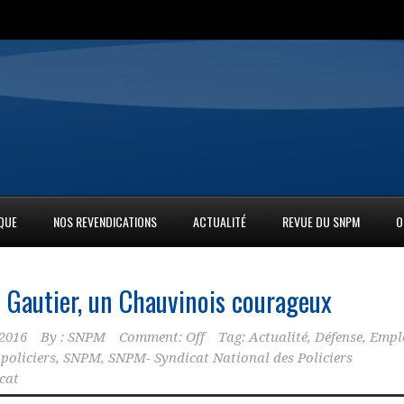
IQUE
NOS REVENDICATIONS
ACTUALITÉ
REVUE DU SNPM
O
 Gautier, un Chauvinois courageux
2016
By :
SNPM
Comment: Off
Tag:
Actualité
,
Défense
,
Empl
,
policiers
,
SNPM
,
SNPM- Syndicat National des Policiers
cat