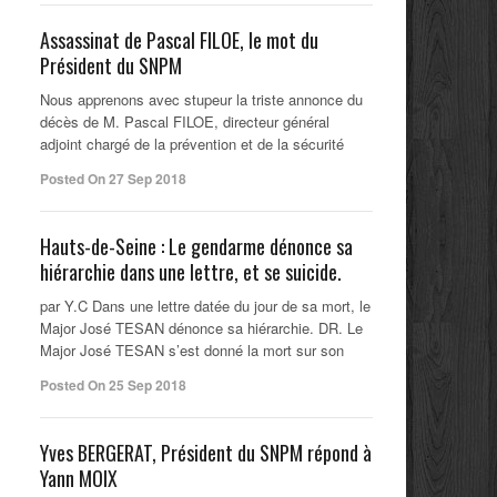
Assassinat de Pascal FILOE, le mot du
Président du SNPM
Nous apprenons avec stupeur la triste annonce du
décès de M. Pascal FILOE, directeur général
adjoint chargé de la prévention et de la sécurité
Posted On 27 Sep 2018
Hauts-de-Seine : Le gendarme dénonce sa
hiérarchie dans une lettre, et se suicide.
par Y.C Dans une lettre datée du jour de sa mort, le
Major José TESAN dénonce sa hiérarchie. DR. Le
Major José TESAN s’est donné la mort sur son
Posted On 25 Sep 2018
Yves BERGERAT, Président du SNPM répond à
Yann MOIX