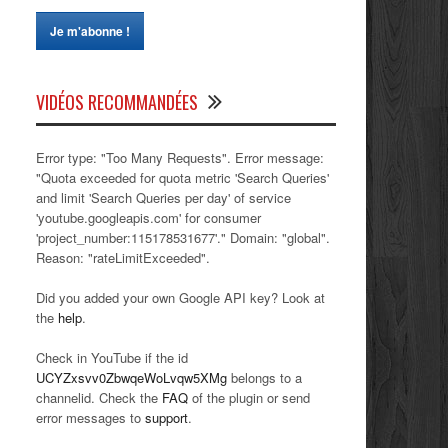
VIDÉOS RECOMMANDÉES
Error type: "Too Many Requests". Error message:
"Quota exceeded for quota metric 'Search Queries'
and limit 'Search Queries per day' of service
'youtube.googleapis.com' for consumer
'project_number:115178531677'." Domain: "global".
Reason: "rateLimitExceeded".
Did you added your own Google API key? Look at
the
help
.
Check in YouTube if the id
UCYZxsvv0ZbwqeWoLvqw5XMg
belongs to a
channelid. Check the
FAQ
of the plugin or send
error messages to
support
.