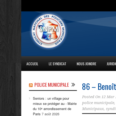
ACCUEIL
LE SYNDICAT
NOUS JOINDRE
JURID
86 – Benoît
POLICE MUNICIPALE
Posted On
12 Mar 
Seniors : un village pour
police municipale
mieux se protéger au - Mairie
du 10ᵉ arrondissement de
Municipaux
,
syndi
Paris
7 août 2026