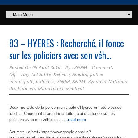
83 – HYERES : Recherché, il fonce
sur les
policiers
avec son véh…
Posted On
08 Août 2016
By :
SNPM
Comment:
Off
Tag:
Actualité
,
Défense
,
Emploi
,
police
municipale
,
policiers
,
SNPM
,
SNPM- Syndicat National
des Policiers Municipaux
,
syndicat
Deux motards de la police municipale d'Hyères ont été blessés
lundi … Cherchant à prendre la fuite celui-ci a foncé sur les
policiers avec son véhicule …
…read more
Source:: <a href=https://www.google.com/url?
rct=j&sa=t&url=http://www.varmatin.com/faits-divers/recherche-il-