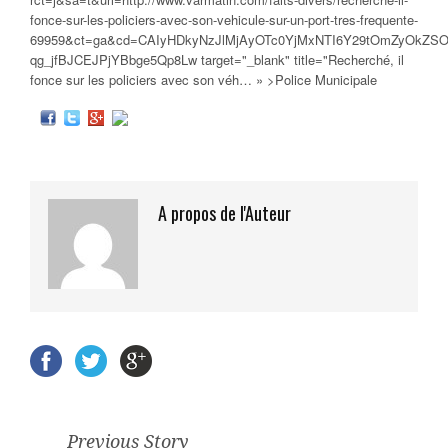
fonce-sur-les-policiers-avec-son-vehicule-sur-un-port-tres-frequente-
69959&ct=ga&cd=CAIyHDkyNzJlMjAyOTc0YjMxNTI6Y29tOmZyOkZSO
qg_jfBJCEJPjYBbge5Qp8Lw target="_blank" title="Recherché, il
fonce sur les
policiers
avec son véh… » >Police Municipale
A propos de l'Auteur
Previous Story