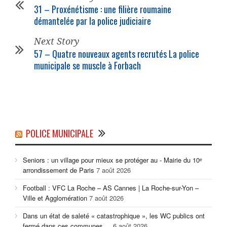
31 – Proxénétisme : une filière roumaine
démantelée par la
police
judiciaire
Next Story
57 – Quatre nouveaux agents recrutés La
police
municipale
se muscle à Forbach
POLICE MUNICIPALE
Seniors : un village pour mieux se protéger au - Mairie du 10ᵉ
arrondissement de Paris
7 août 2026
Football : VFC La Roche – AS Cannes | La Roche-sur-Yon –
Ville et Agglomération
7 août 2026
Dans un état de saleté « catastrophique », les WC publics ont
fermé dans ces communes ...
6 août 2026