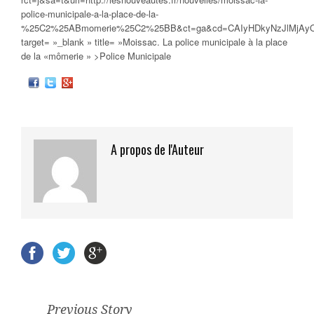
police-municipale-a-la-place-de-la-
%25C2%25ABmomerie%25C2%25BB&ct=ga&cd=CAIyHDkyNzJlMjAy
target= »_blank » title= »Moissac. La
police municipale
à la place
de la «mômerie » >Police Municipale
A propos de l'Auteur
Previous Story