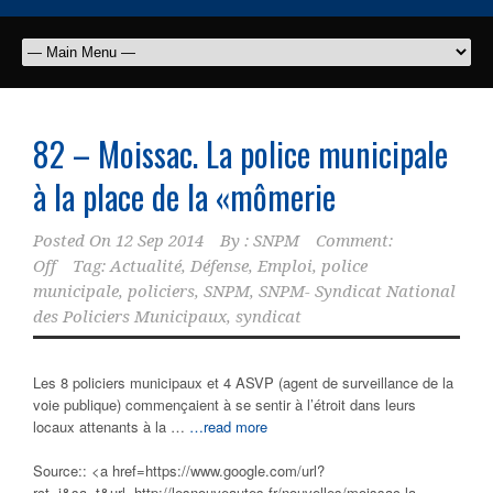
82 – Moissac. La
police municipale
à la place de la «mômerie
Posted On
12 Sep 2014
By :
SNPM
Comment:
Off
Tag:
Actualité
,
Défense
,
Emploi
,
police
municipale
,
policiers
,
SNPM
,
SNPM- Syndicat National
des Policiers Municipaux
,
syndicat
Les 8 policiers municipaux et 4 ASVP (agent de surveillance de la
voie publique) commençaient à se sentir à l’étroit dans leurs
locaux attenants à la …
…read more
Source:: <a href=https://www.google.com/url?
rct=j&sa=t&url=http://lesnouveautes.fr/nouvelles/moissac-la-