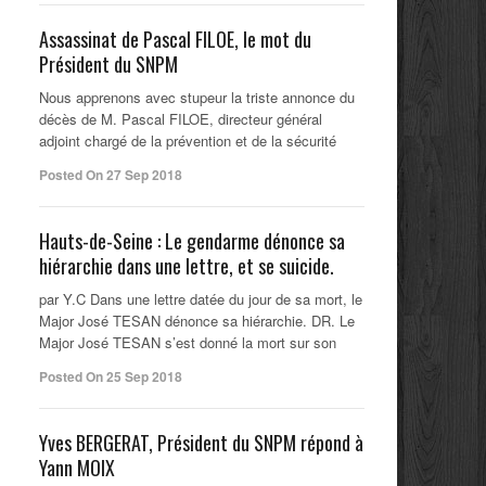
Assassinat de Pascal FILOE, le mot du
Président du SNPM
Nous apprenons avec stupeur la triste annonce du
décès de M. Pascal FILOE, directeur général
adjoint chargé de la prévention et de la sécurité
Posted On 27 Sep 2018
Hauts-de-Seine : Le gendarme dénonce sa
hiérarchie dans une lettre, et se suicide.
par Y.C Dans une lettre datée du jour de sa mort, le
Major José TESAN dénonce sa hiérarchie. DR. Le
Major José TESAN s’est donné la mort sur son
Posted On 25 Sep 2018
Yves BERGERAT, Président du SNPM répond à
Yann MOIX