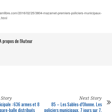
etarnlibre.com/2016/02/25/3804-mazamet-premiers-policiers-municipaux-
.html
A propos de l'Auteur
 Story
Next Story
icipale : 636 armes et 8
85 – Les Sables-d’Olonne. Les
pare-balle distribués
policiers municipaux, 7 jours sur 7,