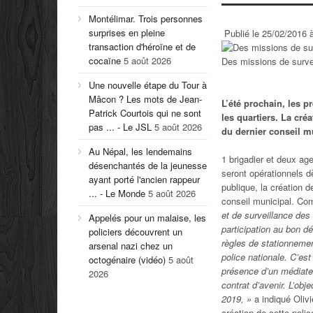
Montélimar. Trois personnes
surprises en pleine
Publié le 25/02/2016 
transaction d'héroïne et de
cocaïne
5 août 2026
Des missions de survei
Une nouvelle étape du Tour à
Mâcon ? Les mots de Jean-
L’été prochain, les p
Patrick Courtois qui ne sont
les quartiers. La cré
pas ... - Le JSL
5 août 2026
du dernier conseil m
Au Népal, les lendemains
1 brigadier et deux a
désenchantés de la jeunesse
seront opérationnels d
ayant porté l'ancien rappeur
publique, la création 
... - Le Monde
5 août 2026
conseil municipal. Com
et de surveillance des 
Appelés pour un malaise, les
participation au bon d
policiers découvrent un
règles de stationneme
arsenal nazi chez un
police nationale. C’est
octogénaire (vidéo)
5 août
présence d’un médiate
2026
contrat d’avenir. L’obj
2019,
»
a indiqué Oliv
création de cette poli