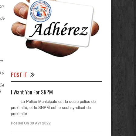
ion
 de
er
l y
POST IT
 Ce
é
I Want You For SNPM
La Police Municipale est la seule police de
.
proximité, et le SNPM est le seul syndicat de
proximité
Posted On 30 Avr 2022