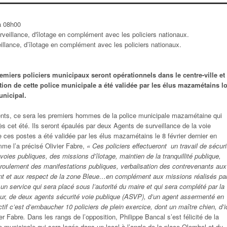
à 08h00
llance, d’îlotage en complément avec les policiers nationaux.
remiers policiers municipaux seront opérationnels dans le centre-ville et
ation de cette police municipale a été validée par les élus mazamétains l
unicipal.
gents, ce sera les premiers hommes de la police municipale mazamétaine qui
ès cet été. Ils seront épaulés par deux Agents de surveillance de la voie
de ces postes a été validée par les élus mazamétains le 8 février dernier en
me l’a précisé Olivier Fabre,
« Ces policiers effectueront un travail de sécuri
voies publiques, des missions d’îlotage, maintien de la tranquillité publique,
éroulement des manifestations publiques, verbalisation des contrevenants aux
nt et aux respect de la zone Bleue…en complément aux missions réalisés par
 un service qui sera placé sous l’autorité du maire et qui sera complété par la
ur, de deux agents sécurité voie publique (ASVP), d’un agent assermenté en
ectif c’est d’embaucher 10 policiers de plein exercice, dont un maître chien, d’i
ier Fabre
.
Dans les rangs de l’opposition, Philippe Bancal s’est félicité de la
ce municipale qui sera logée dans un local à l’angle de la place Olombel et du