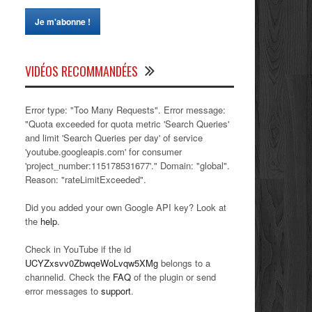
VIDÉOS RECOMMANDÉES
Error type: "Too Many Requests". Error message:
"Quota exceeded for quota metric 'Search Queries'
and limit 'Search Queries per day' of service
'youtube.googleapis.com' for consumer
'project_number:115178531677'." Domain: "global".
Reason: "rateLimitExceeded".
Did you added your own Google API key? Look at
the
help
.
Check in YouTube if the id
UCYZxsvv0ZbwqeWoLvqw5XMg
belongs to a
channelid. Check the
FAQ
of the plugin or send
error messages to
support
.