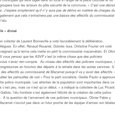
regroupera tous les acteurs du pôle sécurité de la commune.
« C’est une décis
s. J’espère simplement qu’il n’’y aura pas de dérive en matière de charges du
galement que cela n’entraînera pas une baisse des effectifs du commissariat
l’élu.
le » divisé
en colistier de Laurent Bonneville a voté favorablement la délibération,
llègues. En effet, Renaud Rouanet, Dolorès Issa, Christine Fourier ont voté
craignant qu’à terme cela mette en péril le commissariat mazamétain. Et
Olivi
 Si vous pensez que les ASVP c’est la même chose que des policiers
 vous n’avez rien compris.
Au niveau des effectifs des policiers municipaux, i
gressives en fonction des départs à la retraite dans les autres services. IL
 des effectifs au commissariat de Mazamet puisqu’il va y avoir des effectifs.
bler les patrouilles de nuit.»
Pour le parti socialiste, Gisèle Paulin a approuv
tte police municipale. Les attentes de la population sont importantes dans ce
s c’est peu, mais ce n’est qu’un début, » a indiqué la colistière de Luc Picard
llois, l’élu frontiste s’est également félicité de la création de cette police
 A la question de l’armement de ces policiers municipaux, Olivier Fabre y
 Mazamet n’exclut pas dans un futur proche de les équiper d’armes non létales