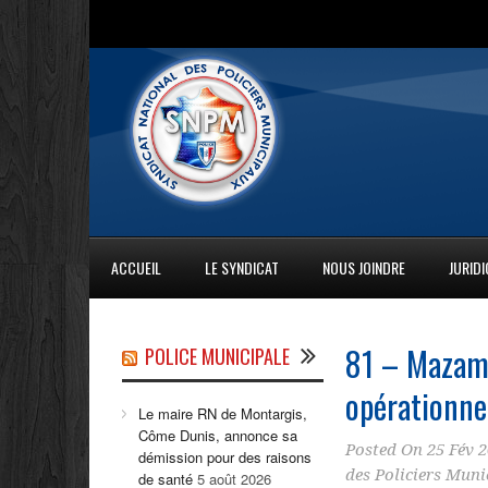
ACCUEIL
LE SYNDICAT
NOUS JOINDRE
JURID
81 – Mazame
POLICE MUNICIPALE
opérationnel
Le maire RN de Montargis,
Côme Dunis, annonce sa
Posted On
25 Fév 
démission pour des raisons
des Policiers Mun
de santé
5 août 2026