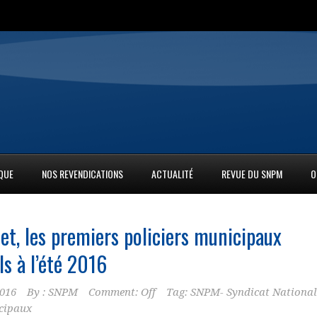
IQUE
NOS REVENDICATIONS
ACTUALITÉ
REVUE DU SNPM
O
t, les premiers policiers municipaux
s à l’été 2016
2016
By :
SNPM
Comment: Off
Tag:
SNPM- Syndicat National
icipaux