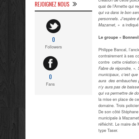
REJOIGNEZ NOUS
quai de l’Arnette qui 
qui va dans le bon sen
personnels. J’espère é
Mazamet, »
a indiqué 
Le groupe « Bonnevil
0
Followers
Philippe Bancal, l’anci
contrairement à ses co
contre cette création 
Fabre de répondre, «.
municipaux, c’est que
0
aura des embauches pro
Fans
n’y aura pas de baisse
qui va permettre de dou
la mise en place de ce
domaine. Trois policier
De son côté Stéphane Ga
municipale à Mazamet.
réfléchit. Le maire de
type Taser.