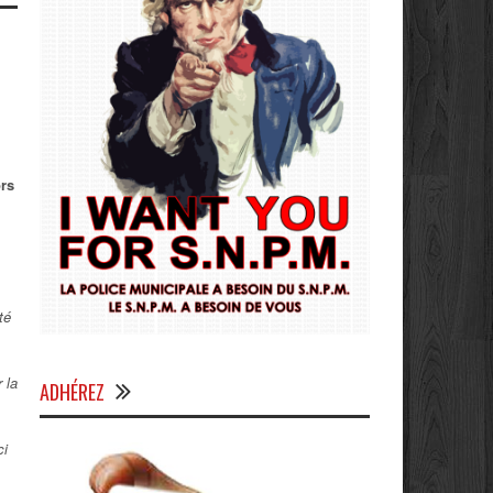
ors
té
 la
ADHÉREZ
ci