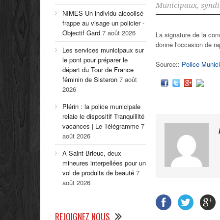
Municipaux
,
syndi
NÎMES Un individu alcoolisé
frappe au visage un policier -
Objectif Gard
7 août 2026
La signature de la con
donne l'occasion de r
Les services municipaux sur
le pont pour préparer le
Source::
Police Munici
départ du Tour de France
féminin de Sisteron
7 août
2026
Plérin : la police municipale
relaie le dispositif Tranquillité
vacances | Le Télégramme
7
août 2026
À Saint-Brieuc, deux
mineures interpellées pour un
vol de produits de beauté
7
août 2026
REJOIGNEZ NOUS