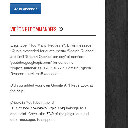
VIDÉOS RECOMMANDÉES
Error type: "Too Many Requests". Error message:
"Quota exceeded for quota metric 'Search Queries'
and limit 'Search Queries per day' of service
'youtube.googleapis.com' for consumer
'project_number:115178531677'." Domain: "global".
Reason: "rateLimitExceeded".
Did you added your own Google API key? Look at
the
help
.
Check in YouTube if the id
UCYZxsvv0ZbwqeWoLvqw5XMg
belongs to a
channelid. Check the
FAQ
of the plugin or send
error messages to
support
.