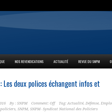
IQUE
NOS REVENDICATIONS
ACTUALITÉ
REVUE DU SNPM
O
: Les deux polices échangent infos et
2016
By :
SNPM
Comment: Off
Tag:
Actualité
,
Défense
,
Emplo
,
policiers
,
SNPM
,
SNPM- Syndicat National des Policiers