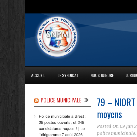
ACCUEIL
LE SYNDICAT
NOUS JOINDRE
JURID
79 – NIORT 
POLICE MUNICIPALE
moyens
Police municipale à Brest :
25 postes ouverts, et 245
Posted On
09 Jan 
candidatures reçues ! | Le
police municipale
Télégramme
7 août 2026