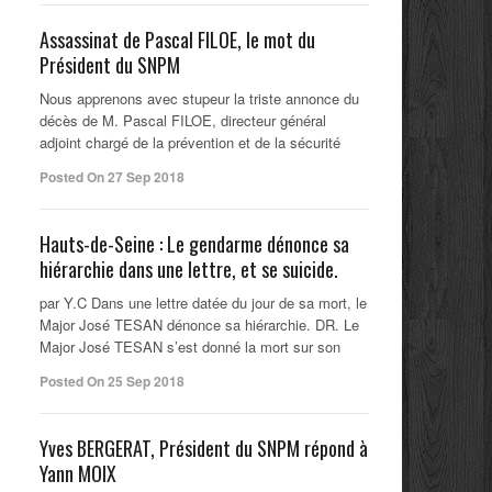
Assassinat de Pascal FILOE, le mot du
Président du SNPM
Nous apprenons avec stupeur la triste annonce du
décès de M. Pascal FILOE, directeur général
adjoint chargé de la prévention et de la sécurité
Posted On 27 Sep 2018
Hauts-de-Seine : Le gendarme dénonce sa
hiérarchie dans une lettre, et se suicide.
par Y.C Dans une lettre datée du jour de sa mort, le
Major José TESAN dénonce sa hiérarchie. DR. Le
Major José TESAN s’est donné la mort sur son
Posted On 25 Sep 2018
Yves BERGERAT, Président du SNPM répond à
Yann MOIX