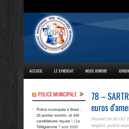
ACCUEIL
LE SYNDICAT
NOUS JOINDRE
JURID
78 – SARTR
POLICE MUNICIPALE
euros d'am
Police municipale à Brest :
25 postes ouverts, et 245
Posted On
08 Oct 
candidatures reçues ! | Le
emploi
,
police mun
Télégramme
7 août 2026