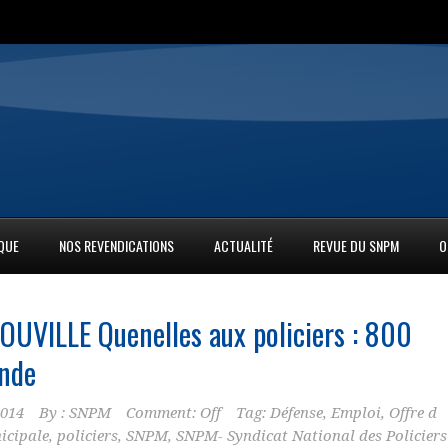
IQUE
NOS REVENDICATIONS
ACTUALITÉ
REVUE DU SNPM
O
OUVILLE Quenelles aux
policiers
: 800
ende
2014
By :
SNPM
Comment: Off
Tag:
Défense
,
Emploi
,
Offre d
icipale
,
policiers
,
SNPM
,
SNPM- Syndicat National des Policiers