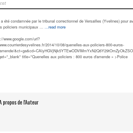
cat
 été condamnée par le tribunal correctionnel de Versailles (Yvelines) pour av
des policiers municipaux …
…read more
s://www.google.com/url?
www.courrierdesyvelines.fr/2014/10/08/quenelles-aux-policiers-800-euros-
amende/&ct=ga&cd=CAIyHGVjNjk5YTEwODVlMmYxN2Q6Y29tOmZyOkZSO
et="_blank" title="Quenelles aux
policiers
: 800 euros d'amende » >Police
A propos de l'Auteur