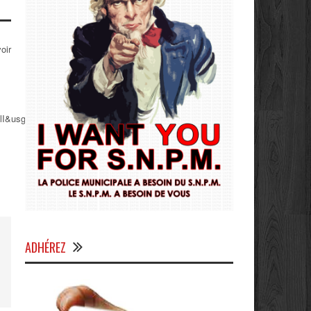
oir
lI&usg=AFQjCNHwKko2MheY5S-
ADHÉREZ