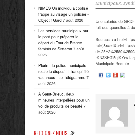
Municipaux
,
syndi
NÎMES Un individu alcoolisé
frappe au visage un policier -
Objectif Gard
7 août 2026
Une salariée de GRDF a
fait des quenelles à 
Les services municipaux sur
le pont pour préparer le
Source:: <a href=http
départ du Tour de France
rct=j&sa=t&url=http://
féminin de Sisteron
7 août
d%25E2%2580%2599
2026
rKN3SFGi5qIKYrw targ
Municipale Recrute
Plérin : la police municipale
relaie le dispositif Tranquillité
vacances | Le Télégramme
7
août 2026
À Saint-Brieuc, deux
mineures interpellées pour un
vol de produits de beauté
7
août 2026
REJOIGNEZ NOUS