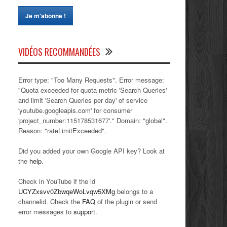
VIDÉOS RECOMMANDÉES
Error type: "Too Many Requests". Error message:
"Quota exceeded for quota metric 'Search Queries'
and limit 'Search Queries per day' of service
'youtube.googleapis.com' for consumer
'project_number:115178531677'." Domain: "global".
Reason: "rateLimitExceeded".
Did you added your own Google API key? Look at
the
help
.
Check in YouTube if the id
UCYZxsvv0ZbwqeWoLvqw5XMg
belongs to a
channelid. Check the
FAQ
of the plugin or send
error messages to
support
.