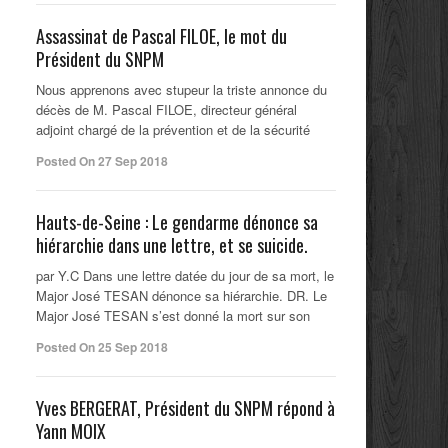
Assassinat de Pascal FILOE, le mot du
Président du SNPM
Nous apprenons avec stupeur la triste annonce du
décès de M. Pascal FILOE, directeur général
adjoint chargé de la prévention et de la sécurité
Posted On 27 Sep 2018
Hauts-de-Seine : Le gendarme dénonce sa
hiérarchie dans une lettre, et se suicide.
par Y.C Dans une lettre datée du jour de sa mort, le
Major José TESAN dénonce sa hiérarchie. DR. Le
Major José TESAN s’est donné la mort sur son
Posted On 25 Sep 2018
Yves BERGERAT, Président du SNPM répond à
Yann MOIX