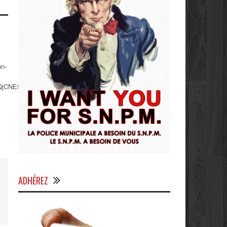
un-
QjCNE5gUkaj_pk0_sp1Nb19oECEwlS_A
ADHÉREZ