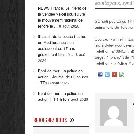
Municipaux
,
syndi
NEWS France. Le Préfet de
la Vendée va-t-il poursuivre
le mouvement national de
Samedi peu après 17 he
rendre le ...
8 août 2026
animations du Télétho
Il faisait de la bouée tractée
Source:: <a href=http
en Méditerranée : un
motard-de-la-police-mun
adolescent de 17 ans
Telethon_a10845.ht
grièvement blessé ...
8 août
target="_blank" title="
2026
Téléthon » >Police Mu
Bord de mer : la police en
action - Journal de 20 heures
- TF1
8 août 2026
Bord de mer : la police en
action | TF1 Info
8 août 2026
REJOIGNEZ NOUS