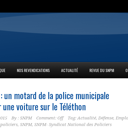
IQUE
NOS REVENDICATIONS
ACTUALITÉ
REVUE DU SNPM
O
 : un motard de la
police municipale
 une voiture sur le Téléthon
2015
By :
SNPM
Comment: Off
Tag:
Actualité
,
Défense
,
Emplo
,
policiers
,
SNPM
,
SNPM- Syndicat National des Policiers