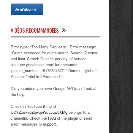
VIDÉOS RECOMMANDÉES
Error type: "Too Many Requests". Error message:
"Quota exceeded for quota metric 'Search Queries'
and limit 'Search Queries per day' of service
'youtube.googleapis.com' for consumer
'project_number:115178531677'." Domain: "global".
Reason: "rateLimitExceeded".
Did you added your own Google API key? Look at
the
help
.
Check in YouTube if the id
UCYZxsvv0ZbwqeWoLvqw5XMg
belongs to a
channelid. Check the
FAQ
of the plugin or send
error messages to
support
.