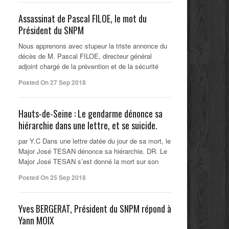
Assassinat de Pascal FILOE, le mot du
Président du SNPM
Nous apprenons avec stupeur la triste annonce du
décès de M. Pascal FILOE, directeur général
adjoint chargé de la prévention et de la sécurité
Posted On 27 Sep 2018
Hauts-de-Seine : Le gendarme dénonce sa
hiérarchie dans une lettre, et se suicide.
par Y.C Dans une lettre datée du jour de sa mort, le
Major José TESAN dénonce sa hiérarchie. DR. Le
Major José TESAN s’est donné la mort sur son
Posted On 25 Sep 2018
Yves BERGERAT, Président du SNPM répond à
Yann MOIX