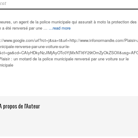
cat
ures, un agent de la police municipale qui assurait à moto la protection des
n a été renversé par une …
…read more
s://www.google.com/url?rct=j&sa=t&url=http://www.infonormandie.com/Plaisir-
icipale-renverse-par-une-voiture-sur-le-
ml&ct=ga&cd=CAIyHDkyNzJlMjAyOTc0YjMxNTI6Y29tOmZyOkZSOlI&usg=AF
Plaisir : un motard de la
police municipale
renversé par une voiture sur le
nicipale
A propos de l'Auteur