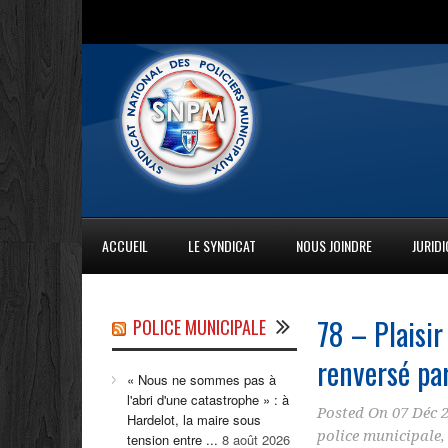
ACCUEIL
LE SYNDICAT
NOUS JOINDRE
JURID
78 – Plaisir
POLICE MUNICIPALE
renversé par
« Nous ne sommes pas à
l'abri d'une catastrophe » : à
Posted On
07 Déc 
Hardelot, la maire sous
police municipale
tension entre ...
8 août 2026