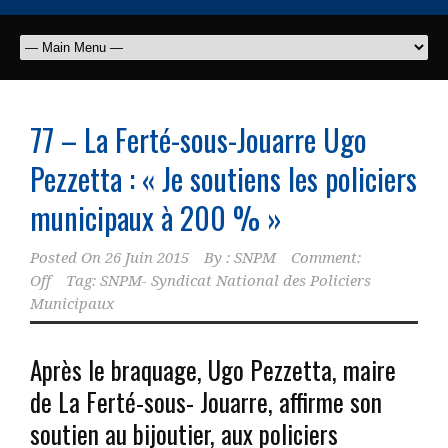
77 – La Ferté-sous-Jouarre Ugo
Pezzetta : « Je soutiens les policiers
municipaux à 200 % »
Posted On
26 Juin 2015
By :
SNPM
Comment:
Off
Tag:
SNPM- Syndicat National des Policiers
Municipaux
Après le braquage, Ugo Pezzetta, maire
de La Ferté-sous- Jouarre, affirme son
soutien au bijoutier, aux policiers