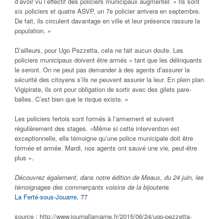
d’avoir vu l’effectif des policiers municipaux augmenter. « Ils sont
six policiers et quatre ASVP, un 7e policier arrivera en septembre.
De fait, ils circulent davantage en ville et leur présence rassure la
population. »
D’ailleurs, pour Ugo Pezzetta, cela ne fait aucun doute. Les
policiers municipaux doivent être armés « tant que les délinquants
le seront. On ne peut pas demander à des agents d’assurer la
sécurité des citoyens s’ils ne peuvent assurer la leur. En plein plan
Vigipirate, ils ont pour obligation de sortir avec des gilets pare-
balles. C’est bien que le risque existe. »
Les policiers fertois sont formés à l’armement et suivent
régulièrement des stages. «Même si cette intervention est
exceptionnelle, elle témoigne qu’une police municipale doit être
formée et armée. Mardi, nos agents ont sauvé une vie, peut-être
plus ».
Découvrez également, dans notre édition de Meaux, du 24 juin, les
témoignages des commerçants voisins de la bijouterie.
La Ferté-sous-Jouarre, 77
source : http://www.journallamarne.fr/2015/06/24/ugo-pezzetta-