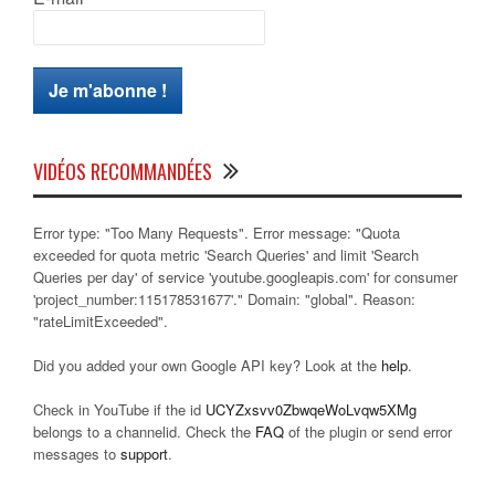
VIDÉOS RECOMMANDÉES
Error type: "Too Many Requests". Error message: "Quota
exceeded for quota metric 'Search Queries' and limit 'Search
Queries per day' of service 'youtube.googleapis.com' for consumer
'project_number:115178531677'." Domain: "global". Reason:
"rateLimitExceeded".
Did you added your own Google API key? Look at the
help
.
Check in YouTube if the id
UCYZxsvv0ZbwqeWoLvqw5XMg
belongs to a channelid. Check the
FAQ
of the plugin or send error
messages to
support
.