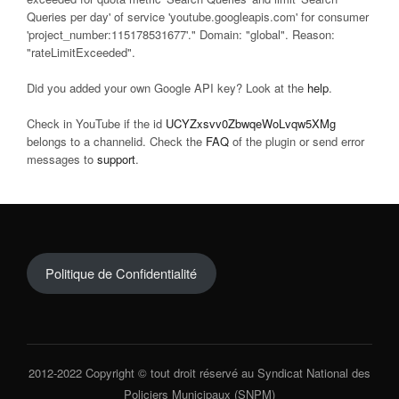
Queries per day' of service 'youtube.googleapis.com' for consumer
'project_number:115178531677'." Domain: "global". Reason:
"rateLimitExceeded".
Did you added your own Google API key? Look at the
help
.
Check in YouTube if the id
UCYZxsvv0ZbwqeWoLvqw5XMg
belongs to a channelid. Check the
FAQ
of the plugin or send error
messages to
support
.
Politique de Confidentialité
2012-2022 Copyright © tout droit réservé au Syndicat National des
Policiers Municipaux (SNPM)