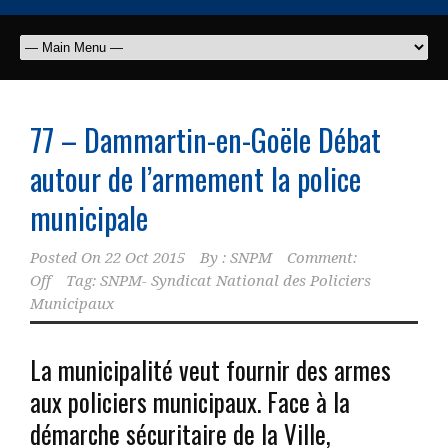
77 – Dammartin-en-Goële Débat
autour de l’armement la police
municipale
Posted On
22 Oct 2015
By :
SNPM
Comment:
Off
Tag:
SNPM- Syndicat National des Policiers
Municipaux
La municipalité veut fournir des armes
aux policiers municipaux. Face à la
démarche sécuritaire de la Ville,