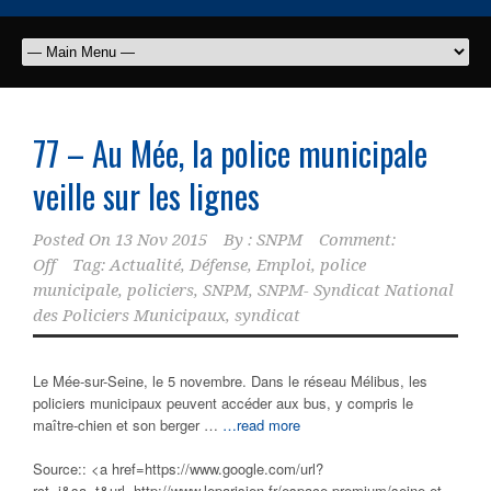
77 – Au Mée, la
police municipale
veille sur les lignes
Posted On
13 Nov 2015
By :
SNPM
Comment:
Off
Tag:
Actualité
,
Défense
,
Emploi
,
police
municipale
,
policiers
,
SNPM
,
SNPM- Syndicat National
des Policiers Municipaux
,
syndicat
Le Mée-sur-Seine, le 5 novembre. Dans le réseau Mélibus, les
policiers municipaux peuvent accéder aux bus, y compris le
maître-chien et son berger …
…read more
Source:: <a href=https://www.google.com/url?
rct=j&sa=t&url=http://www.leparisien.fr/espace-premium/seine-et-