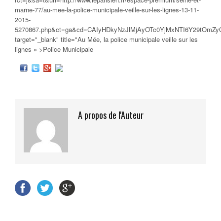
marne-77/au-mee-la-police-municipale-veille-sur-les-lignes-13-11-
2015-
5270867.php&ct=ga&cd=CAIyHDkyNzJlMjAyOTc0YjMxNTI6Y29tOmZ
target="_blank" title="Au Mée, la
police municipale
veille sur les
lignes » >Police Municipale
A propos de l'Auteur