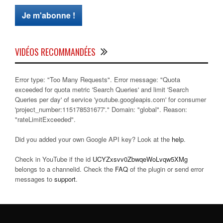
VIDÉOS RECOMMANDÉES
Error type: "Too Many Requests". Error message: "Quota
exceeded for quota metric 'Search Queries' and limit 'Search
Queries per day' of service 'youtube.googleapis.com' for consumer
'project_number:115178531677'." Domain: "global". Reason:
"rateLimitExceeded".
Did you added your own Google API key? Look at the
help
.
Check in YouTube if the id
UCYZxsvv0ZbwqeWoLvqw5XMg
belongs to a channelid. Check the
FAQ
of the plugin or send error
messages to
support
.