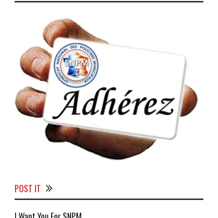
POST IT
I Want You For SNPM