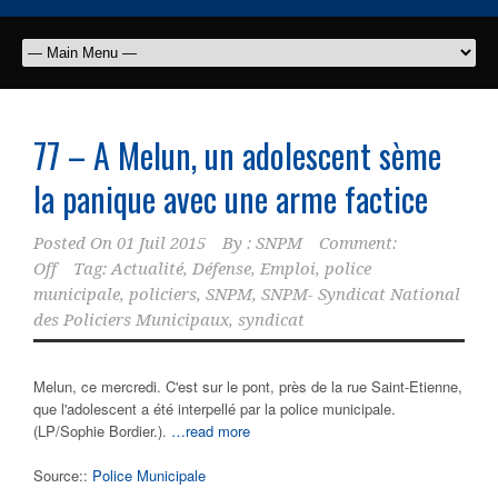
77 – A Melun, un adolescent sème
la panique avec une arme factice
Posted On
01 Juil 2015
By :
SNPM
Comment:
Off
Tag:
Actualité
,
Défense
,
Emploi
,
police
municipale
,
policiers
,
SNPM
,
SNPM- Syndicat National
des Policiers Municipaux
,
syndicat
Melun, ce mercredi. C'est sur le pont, près de la rue Saint-Etienne,
que l'adolescent a été interpellé par la police municipale.
(LP/Sophie Bordier.).
…read more
Source::
Police Municipale