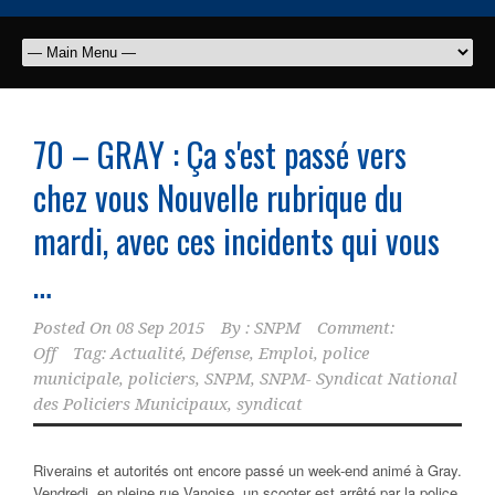
70 – GRAY : Ça s'est passé vers
chez vous Nouvelle rubrique du
mardi, avec ces incidents qui vous
…
Posted On
08 Sep 2015
By :
SNPM
Comment:
Off
Tag:
Actualité
,
Défense
,
Emploi
,
police
municipale
,
policiers
,
SNPM
,
SNPM- Syndicat National
des Policiers Municipaux
,
syndicat
Riverains et autorités ont encore passé un week-end animé à Gray.
Vendredi, en pleine rue Vanoise, un scooter est arrêté par la police