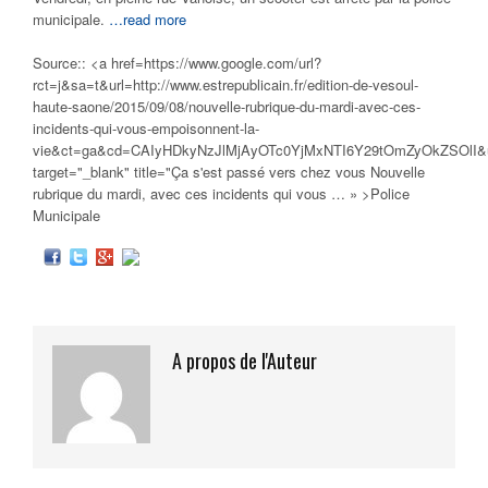
municipale.
…read more
Source:: <a href=https://www.google.com/url?
rct=j&sa=t&url=http://www.estrepublicain.fr/edition-de-vesoul-
haute-saone/2015/09/08/nouvelle-rubrique-du-mardi-avec-ces-
incidents-qui-vous-empoisonnent-la-
vie&ct=ga&cd=CAIyHDkyNzJlMjAyOTc0YjMxNTI6Y29tOmZyOkZSOlI&
target="_blank" title="Ça s'est passé vers chez vous Nouvelle
rubrique du mardi, avec ces incidents qui vous
…
» >Police
Municipale
A propos de l'Auteur