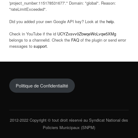
'project_number:115178531677'." Domain: "global". Reason:
"rateLimitExceeded".
Did you added your own Google API key? Look at the
help
.
Check in YouTube if the id
UCYZxsvv0ZbwqeWoLvqw5XMg
belongs to a channelid. Check the
FAQ
of the plugin or send error
messages to
support
.
Politique de Confidentialité
2012-2022 Copyright © tout droit réservé au Syndicat National des
Policiers Municipaux (SNPM)