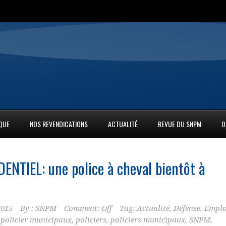
IQUE
NOS REVENDICATIONS
ACTUALITÉ
REVUE DU SNPM
O
DENTIEL: une
police
à cheval bientôt à
2015
By :
SNPM
Comment: Off
Tag:
Actualité
,
Défense
,
Emplo
,
policier municipaux
,
policiers
,
policiers municipaux
,
SNPM
,