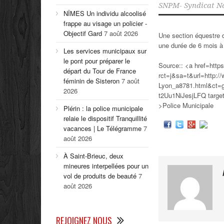
SNPM- Syndicat Na
NÎMES Un individu alcoolisé
frappe au visage un policier -
Objectif Gard
7 août 2026
Une section équestre d
une durée de 6 mois à
Les services municipaux sur
le pont pour préparer le
Source:: <a href=http
départ du Tour de France
rct=j&sa=t&url=http:/
féminin de Sisteron
7 août
Lyon_a8781.html&ct
2026
t2Uu1NiJesjLFQ targe
>Police Municipale
Plérin : la police municipale
relaie le dispositif Tranquillité
vacances | Le Télégramme
7
août 2026
À Saint-Brieuc, deux
mineures interpellées pour un
vol de produits de beauté
7
août 2026
REJOIGNEZ NOUS