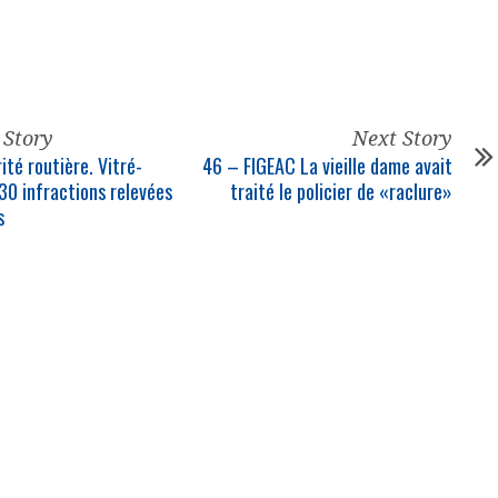
 Story
Next Story
ité routière. Vitré-
46 – FIGEAC La vieille dame avait
 30 infractions relevées
traité le policier de «raclure»
s