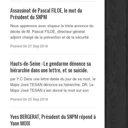
Assassinat de Pascal FILOE, le mot du
Président du SNPM
Nous apprenons avec stupeur la triste annonce du
décès de M. Pascal FILOE, directeur général
adjoint chargé de la prévention et de la sécurité
Posted On 27 Sep 2018
Hauts-de-Seine : Le gendarme dénonce sa
hiérarchie dans une lettre, et se suicide.
par Y.C Dans une lettre datée du jour de sa mort, le
Major José TESAN dénonce sa hiérarchie. DR. Le
Major José TESAN s’est donné la mort sur son
Posted On 25 Sep 2018
Yves BERGERAT, Président du SNPM répond à
Yann MOIX