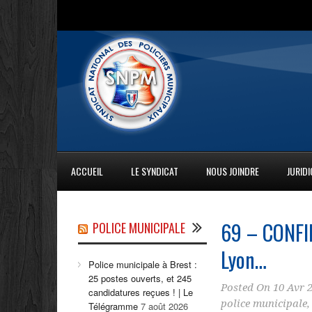
ACCUEIL
LE SYNDICAT
NOUS JOINDRE
JURID
69 – CONFI
POLICE MUNICIPALE
Lyon…
Police municipale à Brest :
25 postes ouverts, et 245
Posted On
10 Avr 
candidatures reçues ! | Le
police municipale
Télégramme
7 août 2026