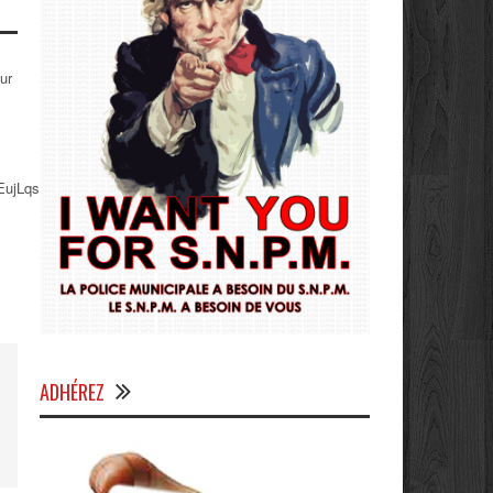
ur
jLqsBIlyHro-
ADHÉREZ