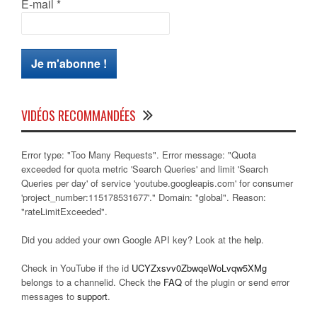
E-mail
*
VIDÉOS RECOMMANDÉES
Error type: "Too Many Requests". Error message: "Quota
exceeded for quota metric 'Search Queries' and limit 'Search
Queries per day' of service 'youtube.googleapis.com' for consumer
'project_number:115178531677'." Domain: "global". Reason:
"rateLimitExceeded".
Did you added your own Google API key? Look at the
help
.
Check in YouTube if the id
UCYZxsvv0ZbwqeWoLvqw5XMg
belongs to a channelid. Check the
FAQ
of the plugin or send error
messages to
support
.