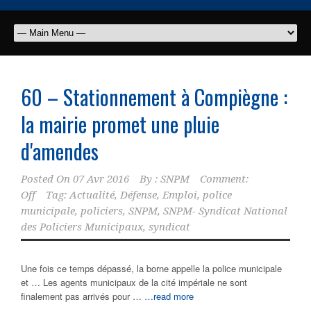
60 – Stationnement à Compiègne :
la mairie promet une pluie
d'amendes
Posted On
07 Avr 2016
By :
SNPM
Comment:
Off
Tag:
Actualité
,
Défense
,
Emploi
,
police
municipale
,
policiers
,
SNPM
,
SNPM- Syndicat National
des Policiers Municipaux
,
syndicat
Une fois ce temps dépassé, la borne appelle la police municipale
et … Les agents municipaux de la cité impériale ne sont
finalement pas arrivés pour …
…read more