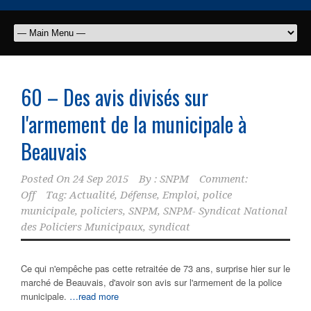
60 – Des avis divisés sur
l'armement de la
municipale
à
Beauvais
Posted On
24 Sep 2015
By :
SNPM
Comment:
Off
Tag:
Actualité
,
Défense
,
Emploi
,
police
municipale
,
policiers
,
SNPM
,
SNPM- Syndicat National
des Policiers Municipaux
,
syndicat
Ce qui n'empêche pas cette retraitée de 73 ans, surprise hier sur le
marché de Beauvais, d'avoir son avis sur l'armement de la police
municipale.
…read more