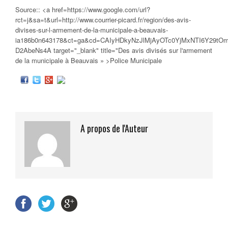
Source:: <a href=https://www.google.com/url?
rct=j&sa=t&url=http://www.courrier-picard.fr/region/des-avis-
divises-sur-l-armement-de-la-municipale-a-beauvais-
ia186b0n643178&ct=ga&cd=CAIyHDkyNzJlMjAyOTc0YjMxNTI6Y29tO
D2AbeNs4A target="_blank" title="Des avis divisés sur l'armement
de la
municipale
à Beauvais » >Police Municipale
A propos de l'Auteur