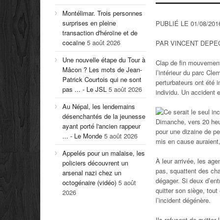
Montélimar. Trois personnes
surprises en pleine
PUBLIÉ LE 01/08/201
transaction d'héroïne et de
cocaïne
5 août 2026
PAR VINCENT DEPE
Une nouvelle étape du Tour à
Clap de fin mouvementé
Mâcon ? Les mots de Jean-
l’intérieur du parc Cl
Patrick Courtois qui ne sont
perturbateurs ont été
pas ... - Le JSL
5 août 2026
individu. Un accident 
Au Népal, les lendemains
désenchantés de la jeunesse
Dimanche, vers 20 heur
ayant porté l'ancien rappeur
pour une dizaine de pe
... - Le Monde
5 août 2026
mis en cause auraient,
Appelés pour un malaise, les
À leur arrivée, les ag
policiers découvrent un
pas, squattent des cha
arsenal nazi chez un
dégager. Si deux d’ent
octogénaire (vidéo)
5 août
quitter son siège, to
2026
l’incident dégénère.
Ils refusent de quitter