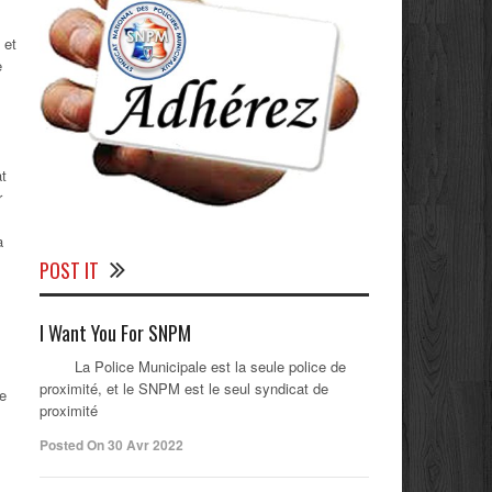
 et
e
at
r
a
POST IT
I Want You For SNPM
La Police Municipale est la seule police de
proximité, et le SNPM est le seul syndicat de
de
proximité
Posted On 30 Avr 2022