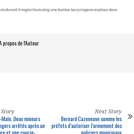
avoixdunord.fr/region/tourcoing-une-bombe-lacrymogene-explose-deux-
A propos de l'Auteur
 Story
Next Story
-Malo. Deux mineurs
Bernard Cazeneuve somme les
angers arrêtés après un
préfets d’autoriser l’armement des
ure et une course-
policiers municipaux