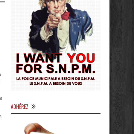
e
s
nt
ADHÉREZ
t