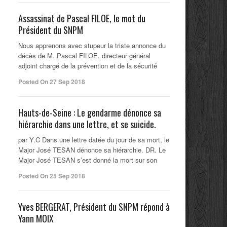
Assassinat de Pascal FILOE, le mot du
Président du SNPM
Nous apprenons avec stupeur la triste annonce du
décès de M. Pascal FILOE, directeur général
adjoint chargé de la prévention et de la sécurité
Posted On 27 Sep 2018
Hauts-de-Seine : Le gendarme dénonce sa
hiérarchie dans une lettre, et se suicide.
par Y.C Dans une lettre datée du jour de sa mort, le
Major José TESAN dénonce sa hiérarchie. DR. Le
Major José TESAN s’est donné la mort sur son
Posted On 25 Sep 2018
Yves BERGERAT, Président du SNPM répond à
Yann MOIX