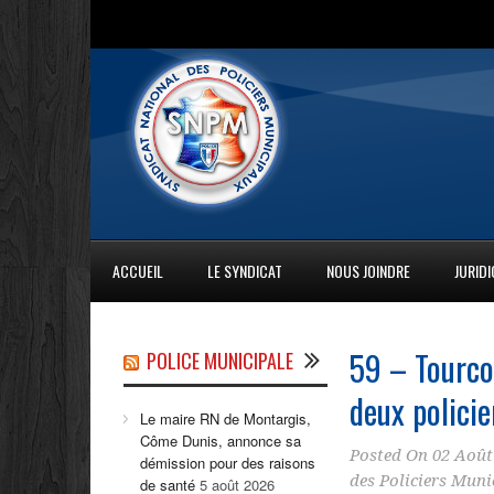
ACCUEIL
LE SYNDICAT
NOUS JOINDRE
JURID
59 – Tourco
POLICE MUNICIPALE
deux polici
Le maire RN de Montargis,
Côme Dunis, annonce sa
Posted On
02 Août
démission pour des raisons
des Policiers Mun
de santé
5 août 2026