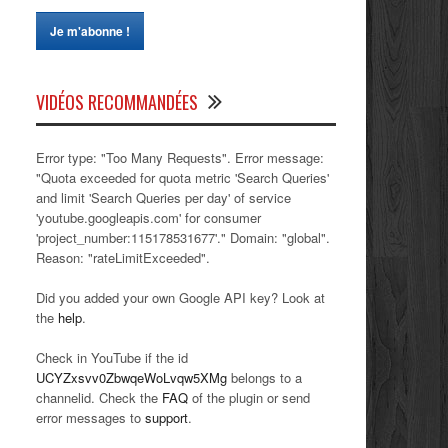
VIDÉOS RECOMMANDÉES
Error type: "Too Many Requests". Error message:
"Quota exceeded for quota metric 'Search Queries'
and limit 'Search Queries per day' of service
'youtube.googleapis.com' for consumer
'project_number:115178531677'." Domain: "global".
Reason: "rateLimitExceeded".
Did you added your own Google API key? Look at
the
help
.
Check in YouTube if the id
UCYZxsvv0ZbwqeWoLvqw5XMg
belongs to a
channelid. Check the
FAQ
of the plugin or send
error messages to
support
.