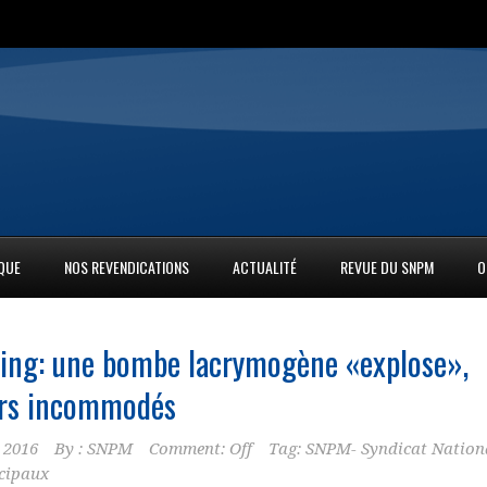
IQUE
NOS REVENDICATIONS
ACTUALITÉ
REVUE DU SNPM
O
ing: une bombe lacrymogène «explose»,
ers incommodés
 2016
By :
SNPM
Comment: Off
Tag:
SNPM- Syndicat Nation
icipaux