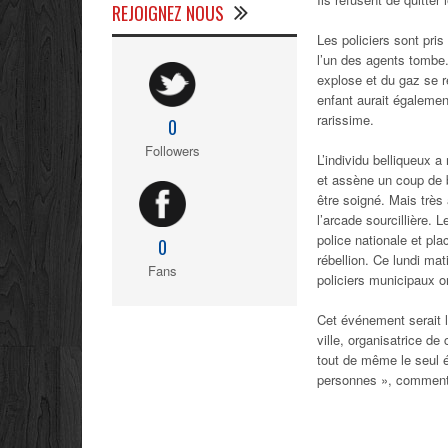
REJOIGNEZ NOUS
Les policiers sont pris
l’un des agents tombe.
explose et du gaz se r
enfant aurait également
rarissime.
0
Followers
L’individu belliqueux a
et assène un coup de b
être soigné. Mais très
l’arcade sourcillière.
Le
police nationale et pl
0
rébellion. Ce lundi mat
Fans
policiers municipaux o
Cet événement serait l
ville, organisatrice de
tout de même le seul é
personnes
», commente 