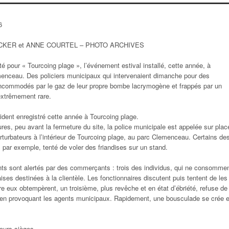
6
CKER et ANNE COURTEL – PHOTO ARCHIVES
 pour « Tourcoing plage », l’événement estival installé, cette année, à
emenceau. Des policiers municipaux qui intervenaient dimanche pour des
 incommodés par le gaz de leur propre bombe lacrymogène et frappés par un
extrêmement rare.
es, peu avant la fermeture du site, la police municipale est appelée sur plac
rturbateurs à l’intérieur de Tourcoing plage, au parc Clemenceau. Certains de
 par exemple, tenté de voler des friandises sur un stand.
ents sont alertés par des commerçants :
trois des individus, qui ne consomme
ises destinées à la clientèle
. Les fonctionnaires discutent puis tentent de les
re eux obtempèrent, un troisième, plus revêche et en état d’ébriété, refuse de
ut en provoquant les agents municipaux. Rapidement, une bousculade se crée e
 leurs sièges