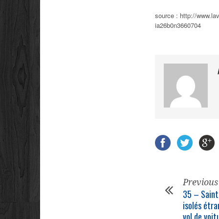
source : http://www.l
ia26b0n3660704
Previous
35 – Saint
isolés étr
vol de voit