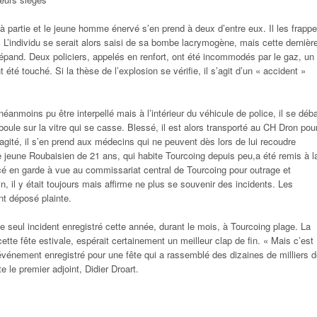
 à partie et le jeune homme énervé s’en prend à deux d’entre eux. Il les frappe
 L’individu se serait alors saisi de sa bombe lacrymogène, mais cette dernièr
épand. Deux policiers, appelés en renfort, ont été incommodés par le gaz, un
 été touché. Si la thèse de l’explosion se vérifie, il s’agit d’un «
accident
»
 néanmoins pu être interpellé mais à l’intérieur du véhicule de police, il se déb
oule sur la vitre qui se casse. Blessé, il est alors transporté au CH Dron pou
 agité, il s’en prend aux médecins qui ne peuvent dès lors de lui recoudre
 jeune Roubaisien de 21 ans, qui habite Tourcoing depuis peu,
a été remis à l
acé en garde à vue
au commissariat central de Tourcoing pour outrage et
in, il y était toujours mais affirme ne plus se souvenir des incidents. Les
nt déposé plainte.
e seul incident enregistré cette année, durant le mois, à Tourcoing plage. La
 cette fête estivale, espérait certainement un meilleur clap de fin. «
Mais c’est
vénement enregistré pour une fête qui a rassemblé des dizaines de milliers 
le premier adjoint, Didier Droart.