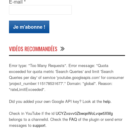
E-mail
*
VIDÉOS RECOMMANDÉES
Error type: "Too Many Requests". Error message: "Quota
exceeded for quota metric 'Search Queries' and limit 'Search
Queries per day' of service 'youtube.googleapis.com' for consumer
'project_number:115178531677'." Domain: "global". Reason:
"rateLimitExceeded".
Did you added your own Google API key? Look at the
help
.
Check in YouTube if the id
UCYZxsvv0ZbwqeWoLvqw5XMg
belongs to a channelid. Check the
FAQ
of the plugin or send error
messages to
support
.