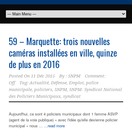
59 – Marquette: trois nouvelles
caméras installées en ville, quinze
de plus en 2016
Posted On
11 Déc 2015
By :
SNPM
Comment:
Off
Tag:
Actualité
,
Défense
,
Emploi
,
police
municipale
,
policiers
,
SNPM
,
SNPM- Syndicat National
des Policiers Municipaux
,
syndicat
Aujourd'hui, ce sont 4 policiers municipaux dont 1 femme ASVP
(agent de la voie publique) « avec l'idée qu'elle devienne policier
municipal » nous …
…read more