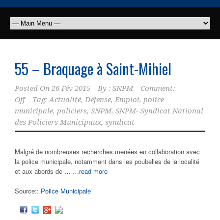
55 – Braquage à Saint-Mihiel
Posted On
26 Fév 2015
By :
SNPM
Comment:
Off
Tag:
Actualité
,
Défense
,
Emploi
,
police
municipale
,
policiers
,
SNPM
,
SNPM- Syndicat National
des Policiers Municipaux
,
syndicat
Malgré de nombreuses recherches menées en collaboration avec
la police municipale, notamment dans les poubelles de la localité
et aux abords de …
…read more
Source::
Police Municipale