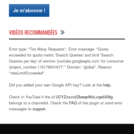
VIDÉOS RECOMMANDÉES
Error type: "Too Many Requests". Error message: "Quota
exceeded for quota metric 'Search Queries' and limit 'Search
Queries per day' of service 'youtube.googleapis.com' for consumer
'project_number:115178531677'." Domain: "global". Reason:
"rateLimitExceeded".
Did you added your own Google API key? Look at the
help
.
Check in YouTube if the id
UCYZxsvv0ZbwqeWoLvqw5XMg
belongs to a channelid. Check the
FAQ
of the plugin or send error
messages to
support
.