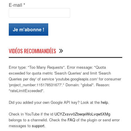
E-mail
*
VIDÉOS RECOMMANDÉES
Error type: "Too Many Requests". Error message: "Quota
exceeded for quota metric 'Search Queries' and limit 'Search
Queries per day' of service 'youtube.googleapis.com' for consumer
'project_number:115178531677'." Domain: "global". Reason:
"rateLimitExceeded".
Did you added your own Google API key? Look at the
help
.
Check in YouTube if the id
UCYZxsvv0ZbwqeWoLvqw5XMg
belongs to a channelid. Check the
FAQ
of the plugin or send error
messages to
support
.