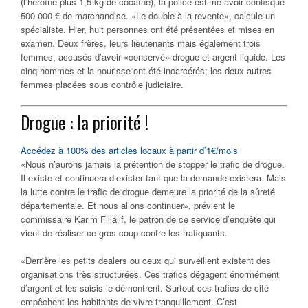
(l’héroïne plus 1,5 kg de cocaïne), la police estime avoir confisqué
500 000 € de marchandise. «Le double à la revente», calcule un
spécialiste. Hier, huit personnes ont été présentées et mises en
examen. Deux frères, leurs lieutenants mais également trois
femmes, accusés d’avoir «conservé» drogue et argent liquide. Les
cinq hommes et la nourisse ont été incarcérés; les deux autres
femmes placées sous contrôle judiciaire.
Drogue : la priorité !
Accédez à 100% des articles locaux à partir d’1€/mois
«Nous n’aurons jamais la prétention de stopper le trafic de drogue.
Il existe et continuera d’exister tant que la demande existera. Mais
la lutte contre le trafic de drogue demeure la priorité de la sûreté
départementale. Et nous allons continuer», prévient le
commissaire Karim Fillalif, le patron de ce service d’enquête qui
vient de réaliser ce gros coup contre les trafiquants.
«Derrière les petits dealers ou ceux qui surveillent existent des
organisations très structurées. Ces trafics dégagent énormément
d’argent et les saisis le démontrent. Surtout ces trafics de cité
empêchent les habitants de vivre tranquillement. C’est