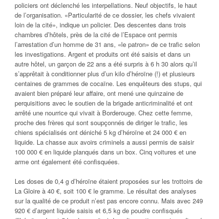
policiers ont déclenché les interpellations. Neuf objectifs, le haut
de l’organisation. «Particularité de ce dossier, les chefs vivaient
loin de la cité», indique un policier. Des descentes dans trois
chambres d’hôtels, près de la cité de l’Espace ont permis
l’arrestation d’un homme de 31 ans, «le patron» de ce trafic selon
les investigations. Argent et produits ont été saisis et dans un
autre hôtel, un garçon de 22 ans a été surpris à 6 h 30 alors qu’il
s’apprêtait à conditionner plus d’un kilo d’héroïne (!) et plusieurs
centaines de grammes de cocaïne. Les enquêteurs des stups, qui
avaient bien préparé leur affaire, ont mené une quinzaine de
perquisitions avec le soutien de la brigade anticriminalité et ont
arrêté une nourrice qui vivait à Borderouge. Chez cette femme,
proche des frères qui sont soupçonnés de diriger le trafic, les
chiens spécialisés ont déniché 5 kg d’héroïne et 24 000 € en
liquide. La chasse aux avoirs criminels a aussi permis de saisir
100 000 € en liquide planqués dans un box. Cinq voitures et une
arme ont également été confisquées.
Les doses de 0,4 g d’héroïne étaient proposées sur les trottoirs de
La Gloire à 40 €, soit 100 € le gramme. Le résultat des analyses
sur la qualité de ce produit n’est pas encore connu. Mais avec 249
920 € d’argent liquide saisis et 6,5 kg de poudre confisqués