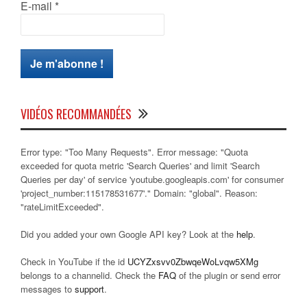
E-mail
*
VIDÉOS RECOMMANDÉES
Error type: "Too Many Requests". Error message: "Quota
exceeded for quota metric 'Search Queries' and limit 'Search
Queries per day' of service 'youtube.googleapis.com' for consumer
'project_number:115178531677'." Domain: "global". Reason:
"rateLimitExceeded".
Did you added your own Google API key? Look at the
help
.
Check in YouTube if the id
UCYZxsvv0ZbwqeWoLvqw5XMg
belongs to a channelid. Check the
FAQ
of the plugin or send error
messages to
support
.