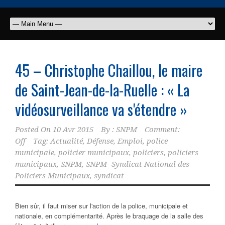
45 – Christophe Chaillou, le maire
de Saint-Jean-de-la-Ruelle : « La
vidéosurveillance va s'étendre »
Posted On
10 Avr 2015
By :
SNPM
Comment:
Off
Tag:
Actualité
,
Défense
,
Emploi
,
police
municipale
,
policier municipaux
,
policiers
,
policiers
municipaux
,
SNPM
,
SNPM- Syndicat National des
Policiers Municipaux
,
syndicat
Bien sûr, il faut miser sur l'action de la police, municipale et
nationale, en complémentarité. Après le braquage de la salle des