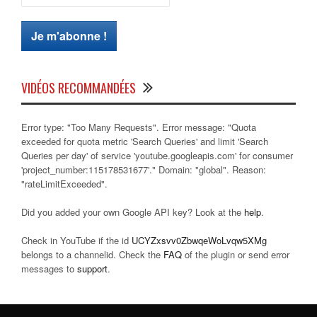
VIDÉOS RECOMMANDÉES
Error type: "Too Many Requests". Error message: "Quota
exceeded for quota metric 'Search Queries' and limit 'Search
Queries per day' of service 'youtube.googleapis.com' for consumer
'project_number:115178531677'." Domain: "global". Reason:
"rateLimitExceeded".
Did you added your own Google API key? Look at the
help
.
Check in YouTube if the id
UCYZxsvv0ZbwqeWoLvqw5XMg
belongs to a channelid. Check the
FAQ
of the plugin or send error
messages to
support
.