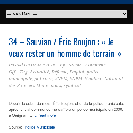
34 – Sauvian / Éric Boujon : « Je
veux rester un homme de terrain »
Posted On
07 Avr 2016
By :
SNPM
Comment:
Off
Tag:
Actualité
,
Défense
,
Emploi
,
police
municipale
,
policiers
,
SNPM
,
SNPM- Syndicat National
des Policiers Municipaux
,
syndicat
Depuis le début du mois, Éric Boujon, chef de la police municipale,
après … J'ai commencé ma carrière en police municipale en 2000,
à Sérignan, …
…read more
Source::
Police Municipale