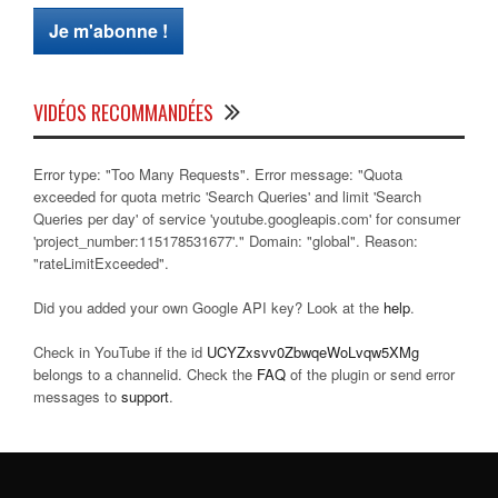
VIDÉOS RECOMMANDÉES
Error type: "Too Many Requests". Error message: "Quota
exceeded for quota metric 'Search Queries' and limit 'Search
Queries per day' of service 'youtube.googleapis.com' for consumer
'project_number:115178531677'." Domain: "global". Reason:
"rateLimitExceeded".
Did you added your own Google API key? Look at the
help
.
Check in YouTube if the id
UCYZxsvv0ZbwqeWoLvqw5XMg
belongs to a channelid. Check the
FAQ
of the plugin or send error
messages to
support
.