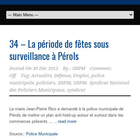
34 – La période de fêtes sous
surveillance à Pérols
Posted On
30 Déc 2015
By :
SNPM
Comment:
Off
Tag:
Actualité
,
Défense
,
Emploi
,
police
municipale
,
policiers
,
SNPM
,
SNPM- Syndicat National
des Policiers Municipaux
,
syndicat
Le maire Jean-Pierre Rico a demandé à la police municipale de
Pérols de mettre un plan anti-hold-up autour et surtout dans les
commerces présents …
…read more
Source::
Police Municipale