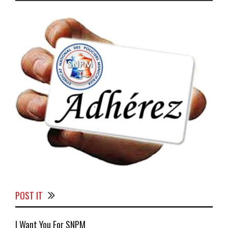
POST IT
I Want You For SNPM