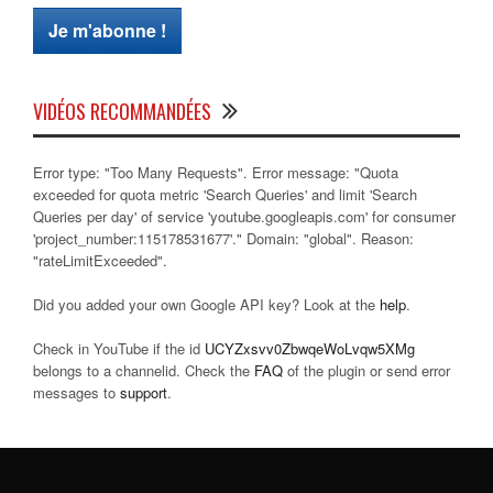
VIDÉOS RECOMMANDÉES
Error type: "Too Many Requests". Error message: "Quota
exceeded for quota metric 'Search Queries' and limit 'Search
Queries per day' of service 'youtube.googleapis.com' for consumer
'project_number:115178531677'." Domain: "global". Reason:
"rateLimitExceeded".
Did you added your own Google API key? Look at the
help
.
Check in YouTube if the id
UCYZxsvv0ZbwqeWoLvqw5XMg
belongs to a channelid. Check the
FAQ
of the plugin or send error
messages to
support
.