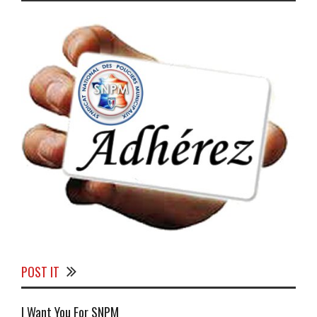
POST IT
I Want You For SNPM