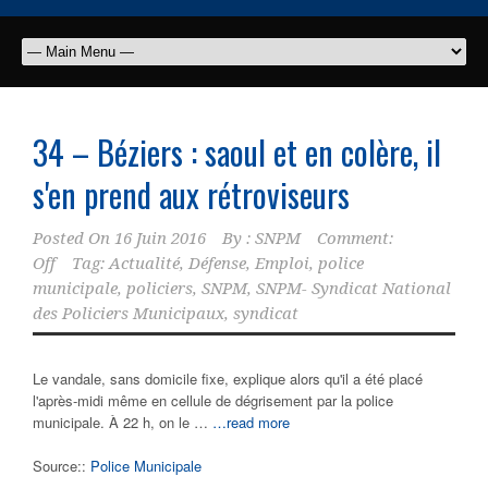
34 – Béziers : saoul et en colère, il
s'en prend aux rétroviseurs
Posted On
16 Juin 2016
By :
SNPM
Comment:
Off
Tag:
Actualité
,
Défense
,
Emploi
,
police
municipale
,
policiers
,
SNPM
,
SNPM- Syndicat National
des Policiers Municipaux
,
syndicat
Le vandale, sans domicile fixe, explique alors qu'il a été placé
l'après-midi même en cellule de dégrisement par la police
municipale. À 22 h, on le …
…read more
Source::
Police Municipale