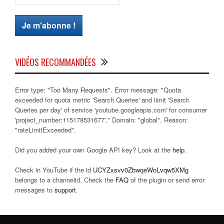
VIDÉOS RECOMMANDÉES
Error type: "Too Many Requests". Error message: "Quota
exceeded for quota metric 'Search Queries' and limit 'Search
Queries per day' of service 'youtube.googleapis.com' for consumer
'project_number:115178531677'." Domain: "global". Reason:
"rateLimitExceeded".
Did you added your own Google API key? Look at the
help
.
Check in YouTube if the id
UCYZxsvv0ZbwqeWoLvqw5XMg
belongs to a channelid. Check the
FAQ
of the plugin or send error
messages to
support
.