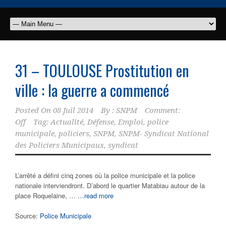
31 – TOULOUSE Prostitution en
ville : la guerre a commencé
Posted On
08 Juil 2014
By :
SNPM
Comment:
Off
Tag:
Actualité
,
Défense
,
Emploi
,
police
municipale
,
policiers
,
SNPM
,
SNPM- Syndicat National
des Policiers Municipaux
,
syndicat
L’arrêté a défini cinq zones où la police municipale et la police
nationale interviendront. D’abord le quartier Matabiau autour de la
place Roquelaine, …
…read more
Source:
Police Municipale