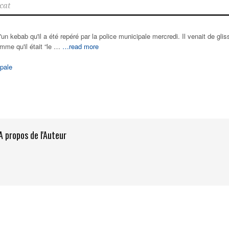
cat
d'un kebab qu'il a été repéré par la police municipale mercredi. Il venait de glis
homme qu'il était “le …
…read more
pale
A propos de l'Auteur