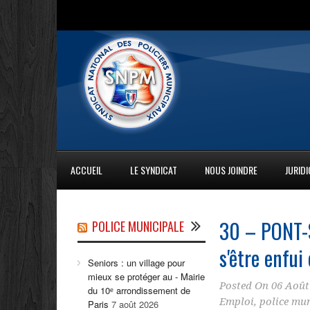
ACCUEIL
LE SYNDICAT
NOUS JOINDRE
JURID
30 – PONT-S
POLICE MUNICIPALE
s'être enfui
Seniors : un village pour
mieux se protéger au - Mairie
Posted On
06 Août
du 10ᵉ arrondissement de
Emploi
,
police mun
Paris
7 août 2026