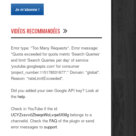
VIDÉOS RECOMMANDÉES
Error type: "Too Many Requests". Error message:
"Quota exceeded for quota metric 'Search Queries'
and limit 'Search Queries per day' of service
'youtube.googleapis.com' for consumer
'project_number:115178531677'." Domain: "global".
Reason: "rateLimitExceeded".
Did you added your own Google API key? Look at
the
help
.
Check in YouTube if the id
UCYZxsvv0ZbwqeWoLvqw5XMg
belongs to a
channelid. Check the
FAQ
of the plugin or send
error messages to
support
.