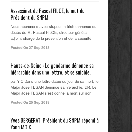
Assassinat de Pascal FILOE, le mot du
Président du SNPM
Nous apprenons avec stupeur la triste annonce du
décès de M. Pascal FILOE, directeur général
adjoint chargé de la prévention et de la sécurité
Posted On 27 Sep 2018
Hauts-de-Seine : Le gendarme dénonce sa
hiérarchie dans une lettre, et se suicide.
par Y.C Dans une lettre datée du jour de sa mort, le
Major José TESAN dénonce sa hiérarchie. DR. Le
Major José TESAN s’est donné la mort sur son
Posted On 25 Sep 2018
Yves BERGERAT, Président du SNPM répond à
Yann MOIX