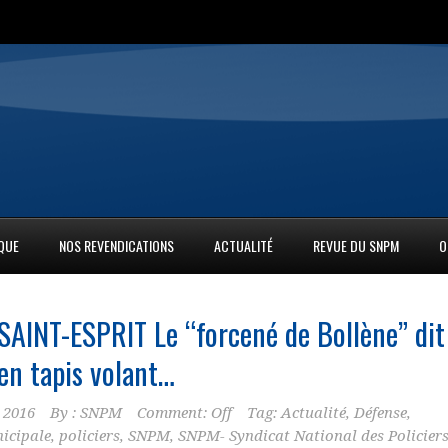
IQUE
NOS REVENDICATIONS
ACTUALITÉ
REVUE DU SNPM
O
AINT-ESPRIT Le “forcené de Bollène” dit
 en tapis volant…
 2016
By :
SNPM
Comment: Off
Tag:
Actualité
,
Défense
,
icipale
,
policiers
,
SNPM
,
SNPM- Syndicat National des Policier