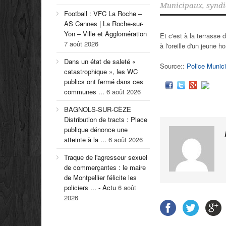
Municipaux
,
syndi
Football : VFC La Roche –
AS Cannes | La Roche-sur-
Yon – Ville et Agglomération
Et c'est à la terrasse 
7 août 2026
à l'oreille d'un jeune 
Dans un état de saleté «
Source::
Police Munici
catastrophique », les WC
publics ont fermé dans ces
communes ...
6 août 2026
BAGNOLS-SUR-CÈZE
Distribution de tracts : Place
publique dénonce une
atteinte à la ...
6 août 2026
Traque de l'agresseur sexuel
de commerçantes : le maire
de Montpellier félicite les
policiers ... - Actu
6 août
2026