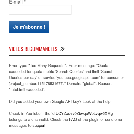
E-mail
*
VIDÉOS RECOMMANDÉES
Error type: "Too Many Requests". Error message: "Quota
exceeded for quota metric 'Search Queries' and limit 'Search
Queries per day' of service 'youtube.googleapis.com' for consumer
'project_number:115178531677'." Domain: "global". Reason:
"rateLimitExceeded".
Did you added your own Google API key? Look at the
help
.
Check in YouTube if the id
UCYZxsvv0ZbwqeWoLvqw5XMg
belongs to a channelid. Check the
FAQ
of the plugin or send error
messages to
support
.