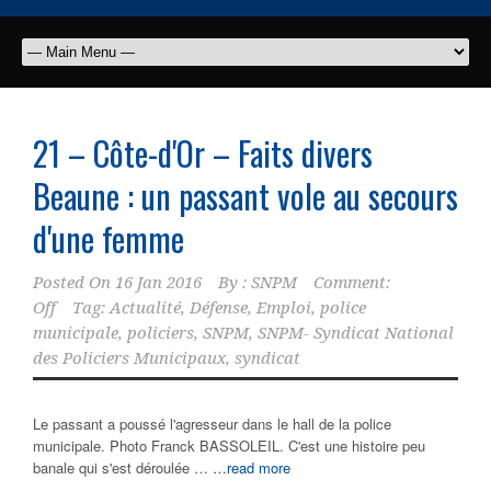
21 – Côte-d'Or – Faits divers
Beaune : un passant vole au secours
d'une femme
Posted On
16 Jan 2016
By :
SNPM
Comment:
Off
Tag:
Actualité
,
Défense
,
Emploi
,
police
municipale
,
policiers
,
SNPM
,
SNPM- Syndicat National
des Policiers Municipaux
,
syndicat
Le passant a poussé l'agresseur dans le hall de la police
municipale. Photo Franck BASSOLEIL. C'est une histoire peu
banale qui s'est déroulée …
…read more