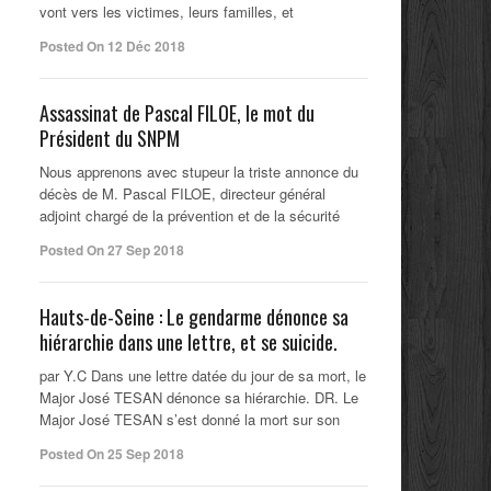
vont vers les victimes, leurs familles, et
Posted On 12 Déc 2018
Assassinat de Pascal FILOE, le mot du
Président du SNPM
Nous apprenons avec stupeur la triste annonce du
décès de M. Pascal FILOE, directeur général
adjoint chargé de la prévention et de la sécurité
Posted On 27 Sep 2018
Hauts-de-Seine : Le gendarme dénonce sa
hiérarchie dans une lettre, et se suicide.
par Y.C Dans une lettre datée du jour de sa mort, le
Major José TESAN dénonce sa hiérarchie. DR. Le
Major José TESAN s’est donné la mort sur son
Posted On 25 Sep 2018