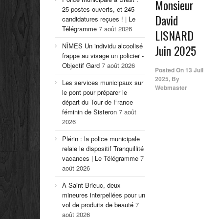
Monsieur
25 postes ouverts, et 245
David
candidatures reçues ! | Le
Télégramme
7 août 2026
LISNARD
NÎMES Un individu alcoolisé
Juin 2025
frappe au visage un policier -
Objectif Gard
7 août 2026
Posted On
13 Juil
2025
,
By
Les services municipaux sur
Webmaster
le pont pour préparer le
départ du Tour de France
féminin de Sisteron
7 août
2026
Plérin : la police municipale
relaie le dispositif Tranquillité
vacances | Le Télégramme
7
août 2026
À Saint-Brieuc, deux
mineures interpellées pour un
vol de produits de beauté
7
août 2026