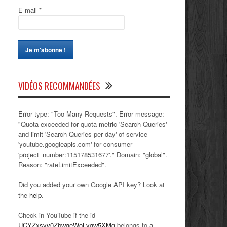
E-mail
*
VIDÉOS RECOMMANDÉES
Error type: "Too Many Requests". Error message:
"Quota exceeded for quota metric 'Search Queries'
and limit 'Search Queries per day' of service
'youtube.googleapis.com' for consumer
'project_number:115178531677'." Domain: "global".
Reason: "rateLimitExceeded".
Did you added your own Google API key? Look at
the
help
.
Check in YouTube if the id
UCYZxsvv0ZbwqeWoLvqw5XMg
belongs to a