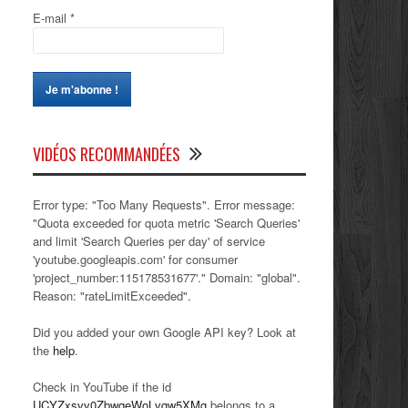
E-mail
*
VIDÉOS RECOMMANDÉES
Error type: "Too Many Requests". Error message:
"Quota exceeded for quota metric 'Search Queries'
and limit 'Search Queries per day' of service
'youtube.googleapis.com' for consumer
'project_number:115178531677'." Domain: "global".
Reason: "rateLimitExceeded".
Did you added your own Google API key? Look at
the
help
.
Check in YouTube if the id
UCYZxsvv0ZbwqeWoLvqw5XMg
belongs to a