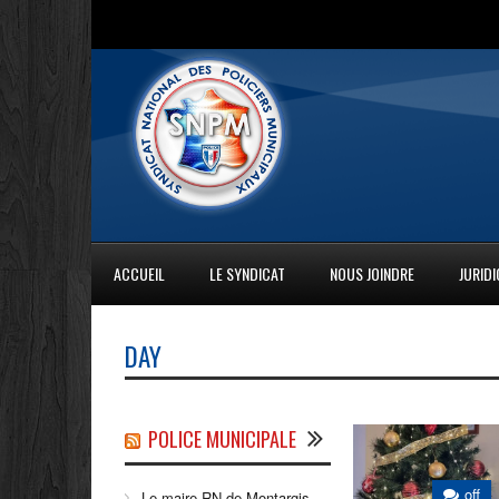
ACCUEIL
LE SYNDICAT
NOUS JOINDRE
JURID
DAY
POLICE MUNICIPALE
off
Le maire RN de Montargis,