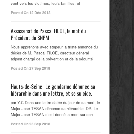
vont vers les victimes, leurs familles, et
Posted On 12 Déc 2018
Assassinat de Pascal FILOE, le mot du
Président du SNPM
Nous apprenons avec stupeur la triste annonce du
décès de M. Pascal FILOE, directeur général
adjoint chargé de la prévention et de la sécurité
Posted On 27 Sep 2018
Hauts-de-Seine : Le gendarme dénonce sa
hiérarchie dans une lettre, et se suicide.
par Y.C Dans une lettre datée du jour de sa mort, le
Major José TESAN dénonce sa hiérarchie. DR. Le
Major José TESAN s’est donné la mort sur son
Posted On 25 Sep 2018