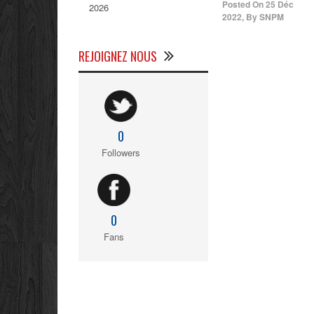
Posted On
25 Déc
2026
2022
,
By
SNPM
REJOIGNEZ NOUS
0
Followers
0
Fans