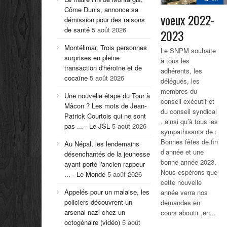
Côme Dunis, annonce sa
voeux 2022-
démission pour des raisons
de santé
5 août 2026
2023
Montélimar. Trois personnes
Le SNPM souhaite
surprises en pleine
à tous les
transaction d'héroïne et de
adhérents, les
cocaïne
5 août 2026
délégués, les
membres du
Une nouvelle étape du Tour à
conseil exécutif et
Mâcon ? Les mots de Jean-
du conseil syndical
Patrick Courtois qui ne sont
, ainsi qu’à tous les
pas ... - Le JSL
5 août 2026
sympathisants de :
Bonnes fêtes de fin
Au Népal, les lendemains
d’année et une
désenchantés de la jeunesse
bonne année 2023.
ayant porté l'ancien rappeur
Nous espérons que
... - Le Monde
5 août 2026
cette nouvelle
Appelés pour un malaise, les
année verra nos
policiers découvrent un
demandes en
arsenal nazi chez un
cours aboutir ,en...
octogénaire (vidéo)
5 août