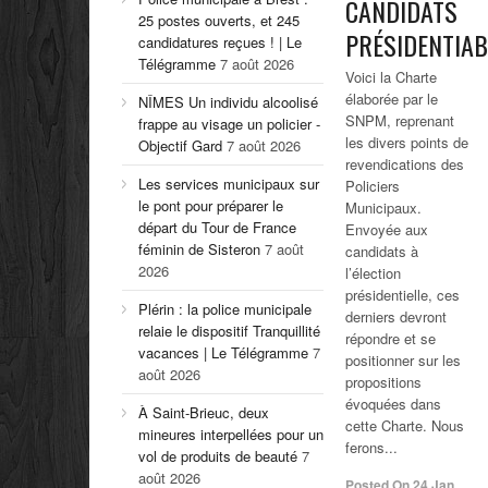
CANDIDATS
25 postes ouverts, et 245
PRÉSIDENTIAB
candidatures reçues ! | Le
Télégramme
7 août 2026
Voici la Charte
élaborée par le
NÎMES Un individu alcoolisé
SNPM, reprenant
frappe au visage un policier -
les divers points de
Objectif Gard
7 août 2026
revendications des
Les services municipaux sur
Policiers
le pont pour préparer le
Municipaux.
départ du Tour de France
Envoyée aux
féminin de Sisteron
7 août
candidats à
2026
l’élection
présidentielle, ces
Plérin : la police municipale
derniers devront
relaie le dispositif Tranquillité
répondre et se
vacances | Le Télégramme
7
positionner sur les
août 2026
propositions
évoquées dans
À Saint-Brieuc, deux
cette Charte. Nous
mineures interpellées pour un
ferons...
vol de produits de beauté
7
août 2026
Posted On
24 Jan