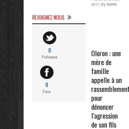
2017
,
By
SNPM
REJOIGNEZ NOUS
0
Oloron : une
Followers
mère de
famille
appelle à un
0
rassemblemen
Fans
pour
dénoncer
l’agression
de son fils