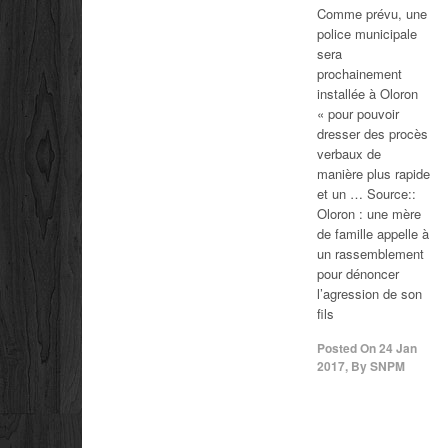
Comme prévu, une
police municipale
sera
prochainement
installée à Oloron
« pour pouvoir
dresser des procès
verbaux de
manière plus rapide
et un … Source::
Oloron : une mère
de famille appelle à
un rassemblement
pour dénoncer
l’agression de son
fils
Posted On
24 Jan
2017
,
By
SNPM