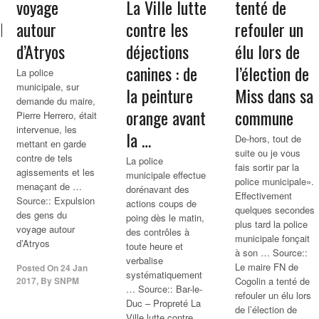
voyage
La Ville lutte
tenté de
LES
autour
contre les
refouler un
d’Atryos
déjections
élu lors de
canines : de
l’élection de
La police
municipale, sur
la peinture
Miss dans sa
demande du maire,
orange avant
commune
Pierre Herrero, était
intervenue, les
la …
De-hors, tout de
mettant en garde
suite ou je vous
contre de tels
La police
fais sortir par la
agissements et les
municipale effectue
police municipale».
menaçant de …
dorénavant des
Effectivement
Source:: Expulsion
actions coups de
quelques secondes
des gens du
poing dès le matin,
plus tard la police
voyage autour
des contrôles à
municipale fonçait
d’Atryos
toute heure et
à son … Source::
verbalise
Le maire FN de
Posted On
24 Jan
systématiquement
2017
,
By
SNPM
Cogolin a tenté de
… Source:: Bar-le-
refouler un élu lors
Duc – Propreté La
de l’élection de
Ville lutte contre