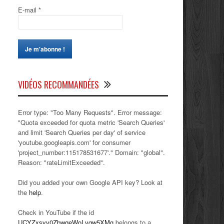
E-mail
*
VIDÉOS RECOMMANDÉES
Error type: "Too Many Requests". Error message:
"Quota exceeded for quota metric 'Search Queries'
and limit 'Search Queries per day' of service
'youtube.googleapis.com' for consumer
'project_number:115178531677'." Domain: "global".
Reason: "rateLimitExceeded".
Did you added your own Google API key? Look at
the
help
.
Check in YouTube if the id
UCYZxsvv0ZbwqeWoLvqw5XMg
belongs to a