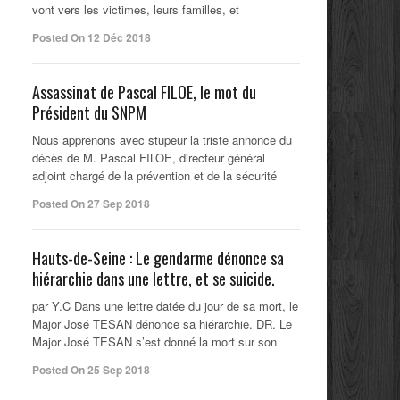
vont vers les victimes, leurs familles, et
Posted On 12 Déc 2018
Assassinat de Pascal FILOE, le mot du
Président du SNPM
Nous apprenons avec stupeur la triste annonce du
décès de M. Pascal FILOE, directeur général
adjoint chargé de la prévention et de la sécurité
Posted On 27 Sep 2018
Hauts-de-Seine : Le gendarme dénonce sa
hiérarchie dans une lettre, et se suicide.
par Y.C Dans une lettre datée du jour de sa mort, le
Major José TESAN dénonce sa hiérarchie. DR. Le
Major José TESAN s’est donné la mort sur son
Posted On 25 Sep 2018