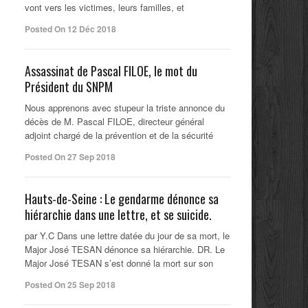
vont vers les victimes, leurs familles, et
Posted On 12 Déc 2018
Assassinat de Pascal FILOE, le mot du
Président du SNPM
Nous apprenons avec stupeur la triste annonce du
décès de M. Pascal FILOE, directeur général
adjoint chargé de la prévention et de la sécurité
Posted On 27 Sep 2018
Hauts-de-Seine : Le gendarme dénonce sa
hiérarchie dans une lettre, et se suicide.
par Y.C Dans une lettre datée du jour de sa mort, le
Major José TESAN dénonce sa hiérarchie. DR. Le
Major José TESAN s’est donné la mort sur son
Posted On 25 Sep 2018