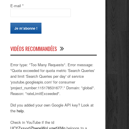
E-mail
*
VIDÉOS RECOMMANDÉES
Error type: "Too Many Requests". Error message:
"Quota exceeded for quota metric 'Search Queries'
and limit 'Search Queries per day' of service
'youtube.googleapis.com' for consumer
'project_number:115178531677'." Domain: "global".
Reason: "rateLimitExceeded".
Did you added your own Google API key? Look at
the
help
.
Check in YouTube if the id
UCYZxsvv0ZbwqeWoLvqw5XMg
belongs to a