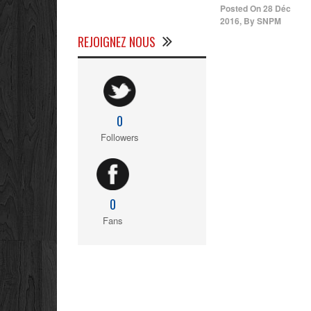
Posted On
28 Déc
2016
,
By
SNPM
REJOIGNEZ NOUS
0
Followers
0
Fans