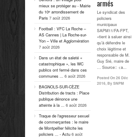
armés
mieux se protéger au - Mairie
du 10ᵉ arrondissement de
Le syndicat des
Paris
7 août 2026
policiers
municipaux
Football : VFC La Roche –
SAPM11/FA-FPT,
AS Cannes | La Roche-sur-
«tient à saluer ainsi
Yon – Ville et Agglomération
qu’à défendre le
7 août 2026
choix légitime et
responsable de M.
Dans un état de saleté «
Guy Sié, maire de
catastrophique », les WC
… Source:: <a...
publics ont fermé dans ces
communes ...
6 août 2026
Posted On
26 Déc
2016
,
By
SNPM
BAGNOLS-SUR-CÈZE
Distribution de tracts : Place
publique dénonce une
atteinte à la ...
6 août 2026
Traque de l'agresseur sexuel
de commerçantes : le maire
de Montpellier félicite les
policiers ... - Actu
6 août