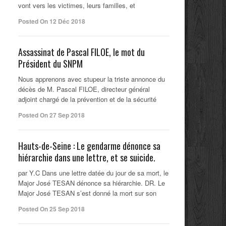
vont vers les victimes, leurs familles, et
Posted On 12 Déc 2018
Assassinat de Pascal FILOE, le mot du
Président du SNPM
Nous apprenons avec stupeur la triste annonce du
décès de M. Pascal FILOE, directeur général
adjoint chargé de la prévention et de la sécurité
Posted On 27 Sep 2018
Hauts-de-Seine : Le gendarme dénonce sa
hiérarchie dans une lettre, et se suicide.
par Y.C Dans une lettre datée du jour de sa mort, le
Major José TESAN dénonce sa hiérarchie. DR. Le
Major José TESAN s’est donné la mort sur son
Posted On 25 Sep 2018