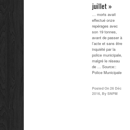
juillet »
… morts avait
effectué onze
repérages avec
son 19 tonnes,
avant de passer à
l’acte et sans être
inquiété par la
police municipale,
malgré le réseau
de … Source::
Police Municipale
Posted On
26 Déc
2016
,
By
SNPM