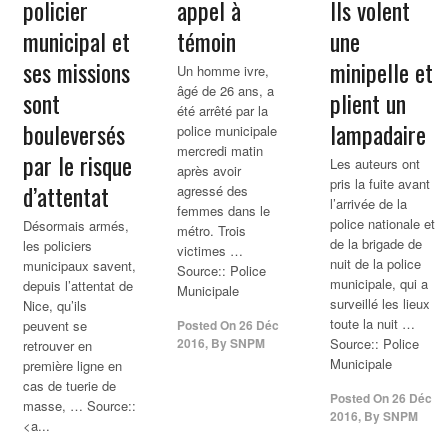
policier
appel à
Ils volent
municipal
et
témoin
une
ses missions
minipelle et
Un homme ivre,
âgé de 26 ans, a
sont
plient un
été arrêté par la
bouleversés
lampadaire
police municipale
mercredi matin
par le risque
Les auteurs ont
après avoir
pris la fuite avant
d’attentat
agressé des
l’arrivée de la
femmes dans le
police nationale et
Désormais armés,
métro. Trois
de la brigade de
les policiers
victimes …
nuit de la police
municipaux savent,
Source:: Police
municipale, qui a
depuis l’attentat de
Municipale
surveillé les lieux
Nice, qu’ils
toute la nuit …
peuvent se
Posted On
26 Déc
2016
,
By
SNPM
Source:: Police
retrouver en
Municipale
première ligne en
cas de tuerie de
Posted On
26 Déc
masse, … Source::
2016
,
By
SNPM
<a...