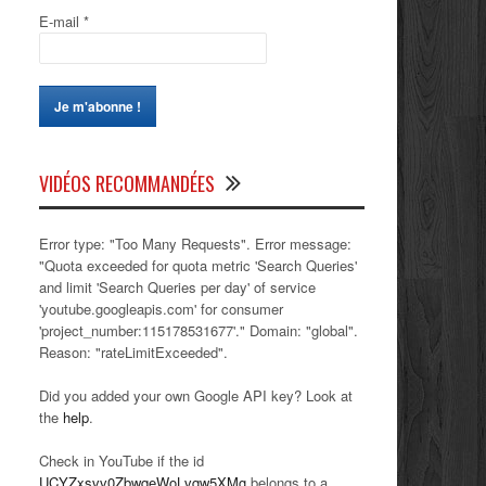
E-mail
*
VIDÉOS RECOMMANDÉES
Error type: "Too Many Requests". Error message:
"Quota exceeded for quota metric 'Search Queries'
and limit 'Search Queries per day' of service
'youtube.googleapis.com' for consumer
'project_number:115178531677'." Domain: "global".
Reason: "rateLimitExceeded".
Did you added your own Google API key? Look at
the
help
.
Check in YouTube if the id
UCYZxsvv0ZbwqeWoLvqw5XMg
belongs to a