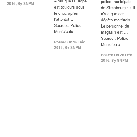
Alors que l’Europe
police municipale
2016
,
By
SNPM
est toujours sous
de Strasbourg : « Il
le choc après
n’y a que des
l’attentat …
dégâts matériels.
Source:: Police
Le personnel du
Municipale
magasin est …
Source:: Police
Posted On
26 Déc
Municipale
2016
,
By
SNPM
Posted On
26 Déc
2016
,
By
SNPM