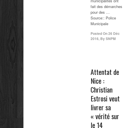
municipalités ont
fait des démarches
pour des …
Source:: Police
Municipale
Posted On
26 Déc
2016
,
By
SNPM
Attentat de
Nice :
Christian
Estrosi veut
livrer sa
« vérité sur
le 14