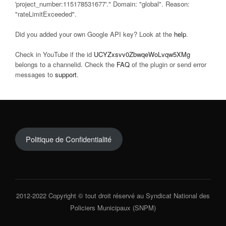
'project_number:115178531677'." Domain: "global". Reason:
"rateLimitExceeded".
Did you added your own Google API key? Look at the
help
.
Check in YouTube if the id
UCYZxsvv0ZbwqeWoLvqw5XMg
belongs to a channelid. Check the
FAQ
of the plugin or send error
messages to
support
.
Politique de Confidentialité
2012-2022 Copyright © tout droit réservé au Syndicat National des
Policiers Municipaux (SNPM)