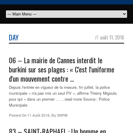
DAY
//
août 11, 2016
06 – La mairie de Cannes interdit le
burkini sur ses plages : « C'est l'uniforme
d'un mouvement contre …
Depuis l'entrée en vigueur de la mesure, fin juillet, la police
municipale « n'a pas mis un seul PV », affirme Thierry Migoule,
pour qui « dans un premier … …read more Source:: Police
Municipale
Posted On
11 Août 2016
,
By
SNPM
83 – SAINT-RAPHAEL : Un homme en