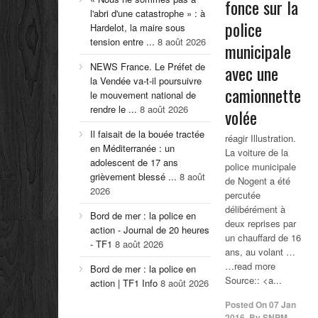
fonce sur la
l'abri d'une catastrophe » : à
police
Hardelot, la maire sous
tension entre ...
8 août 2026
municipale
NEWS France. Le Préfet de
avec une
la Vendée va-t-il poursuivre
camionnette
le mouvement national de
rendre le ...
8 août 2026
volée
Il faisait de la bouée tractée
réagir Illustration.
en Méditerranée : un
La voiture de la
adolescent de 17 ans
police municipale
grièvement blessé ...
8 août
de Nogent a été
2026
percutée
délibérément à
Bord de mer : la police en
deux reprises par
action - Journal de 20 heures
un chauffard de 16
- TF1
8 août 2026
ans, au volant …
…read more
Bord de mer : la police en
Source:: <a...
action | TF1 Info
8 août 2026
Posted On
07 Jan
2016
,
By
SNPM