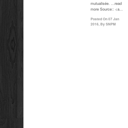
mutualisée. …read
more Source:: <a...
Posted On
07 Jan
2016
,
By
SNPM