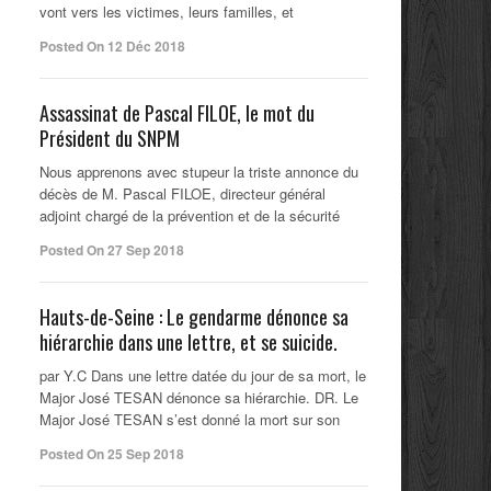
vont vers les victimes, leurs familles, et
Posted On 12 Déc 2018
Assassinat de Pascal FILOE, le mot du
Président du SNPM
Nous apprenons avec stupeur la triste annonce du
décès de M. Pascal FILOE, directeur général
adjoint chargé de la prévention et de la sécurité
Posted On 27 Sep 2018
Hauts-de-Seine : Le gendarme dénonce sa
hiérarchie dans une lettre, et se suicide.
par Y.C Dans une lettre datée du jour de sa mort, le
Major José TESAN dénonce sa hiérarchie. DR. Le
Major José TESAN s’est donné la mort sur son
Posted On 25 Sep 2018