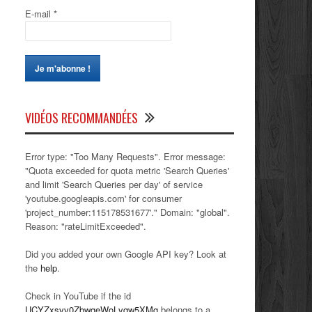
E-mail
*
VIDÉOS RECOMMANDÉES
Error type: "Too Many Requests". Error message:
"Quota exceeded for quota metric 'Search Queries'
and limit 'Search Queries per day' of service
'youtube.googleapis.com' for consumer
'project_number:115178531677'." Domain: "global".
Reason: "rateLimitExceeded".
Did you added your own Google API key? Look at
the
help
.
Check in YouTube if the id
UCYZxsvv0ZbwqeWoLvqw5XMg
belongs to a