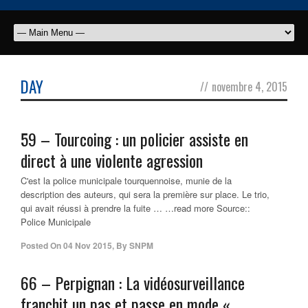
DAY
//
novembre 4, 2015
59 – Tourcoing : un policier assiste en
direct à une violente agression
C'est la police municipale tourquennoise, munie de la
description des auteurs, qui sera la première sur place. Le trio,
qui avait réussi à prendre la fuite … …read more Source::
Police Municipale
Posted On
04 Nov 2015
,
By
SNPM
66 – Perpignan : La vidéosurveillance
franchit un pas et passe en mode «