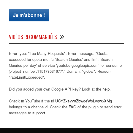
VIDÉOS RECOMMANDÉES
Error type: "Too Many Requests". Error message: "Quota
exceeded for quota metric 'Search Queries' and limit 'Search
Queries per day' of service 'youtube.googleapis.com' for consumer
'project_number:115178531677'." Domain: "global". Reason:
"rateLimitExceeded".
Did you added your own Google API key? Look at the
help
.
Check in YouTube if the id
UCYZxsvv0ZbwqeWoLvqw5XMg
belongs to a channelid. Check the
FAQ
of the plugin or send error
messages to
support
.