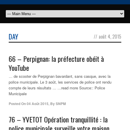
DAY
//
août 4, 2015
66 – Perpignan: la préfecture obéit à
YouTube
… de scooter de Perpignan bavardant, sans casque, avec la
police municipale. Le 3 août, les services de police ont rendu
compte de leurs résultats … …read more Source:: Police
Municipale
Posted On
04 Août 2015
,
By
SNPM
76 – YVETOT Opération tranquillité : la
police municipale
surveille votre maison